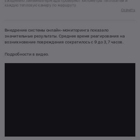
Ежедневно линейные бригады проверяют километры теплосетей и
каждую тепловую камеру по маршруту
Скачать
Внедрение системы онлайн-мониторинга показало
значительные результаты. Среднее время реагирования на
возникновение повреждения сократилось с 9 до 3,7 часов.
Подробности в видео.