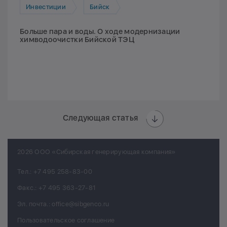
Инвестиции
Бийск
Больше пара и воды. О ходе модернизации
химводоочистки Бийской ТЭЦ
Следующая статья
2026 ООО «Сибирская генерирующая компания»
Тел.:
+7 495 258-83-00
Факс.:
+7 495 363-27-81
Эл. почта.:
office@sibgenco.ru
Пользовательское соглашение