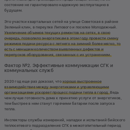
состояние не гарантировало надежную эксплуатацию в
будущем.
Это участки квартальных сетей на улице Советская в районе
Зеленый клин, в переулке Липового и поселке Молодежный.
Увеличение объемов текущих ремонтов на сетях, в свою
очередь, позволило энергетикам в этом году провести смену
режимов подачи ресурса с летнего на зимний более мягко, то
есть с меньшим количеством выявленных дефектов и
перепусков оборудования, связанных с их устранением.
Фактор №2. Эффективные коммуникации СГК и
коммунальных служб
2020 год еще раз доказал, что
хорошо выстроенное
взаимодействие между энергетиками и управляющими
организациями ускоряет процесс подачи тепла в город.
Ведь
чем лучше готовность дома к принятию услуги от энергетиков,
тем быстрее в нем станут горячими батареи после запуска
тепла.
Инспекторы службы измерений, наладки и испытаний бийского
теплосетевого подразделения СГК в межотопительный период