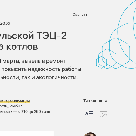
Скачать
иев:
Просмотров:
2835
аульской ТЭЦ-2
з котлов
 марта, вывела в ремонт
— повысить надежность работы
ьности, так и экологичности.
амках реализации
Тип контента
сти), он был
ьность — с 210 до 250 тонн