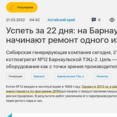
Популярное
21.03.2022
04:42
Алтайский край
Комментар
0
Успеть за 22 дня: на Барн
начинают ремонт одного и
Сибирская генерирующая компания сегодня, 21
котлоагрегат №12 Барнаульской ТЭЦ-2. Цель 
оборудования как с точки зрения производител
Генерация
Барнаул
Барнаульская ТЭЦ-2
Ремонты
Котел №12 введен в эксплуатацию в 1968 году.
Однако в 2013-м, в р
инвестпроекта по программе ДПМ
(договоров о предоставлении мощно
реконструирован. В результате работ увеличили его паропроизводител
перегретого пара в час.