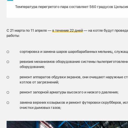
Температура перегретого пара составляет 560 градусов Цельсия
С 21 марта по 11 апреля —
в течение 22 дней
— на котле будут провед
работы:
сортировка и замена шаров шаробарабанных мельниц, служащи
ревизия механизмов оборудования системы пылеприготовлени
оборудования;
ремонт аппаратов обдувки экранов, они очищают наружные ст
котлов от загрязнений;
ремонт запорной арматуры высокого и низкого давления;
замена верхних козырьков и ремонт футеровки скрубберов, и
очистки дымовых газов;