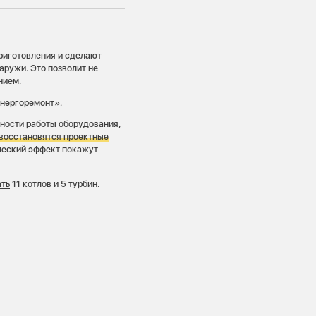
риготовления и сделают
аружи. Это позволит не
нием.
энергоремонт».
ности работы оборудования,
 восстановятся проектные
ический эффект покажут
ать
11 котлов и 5 турбин.