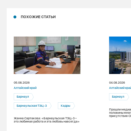
ПОХОЖИЕ СТАТЬИ
05.08.2026
04.08.2026
Алтайский край
Алтайский кра
Барнаул
Барнаул
Барнаульская ТЭЦ-3
Кадры
Прошли медиан
половины мног
присутствия С
Жанна Сартакова: «Барнаульская ТЭЦ-3 –
зимнему пери
это любимая работа и эта любовь навсегда»