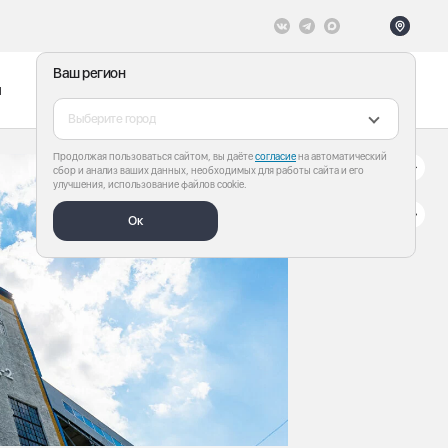
Ваш регион
ы
Меню
Все теги
Выберите город
Продолжая пользоваться сайтом, вы даёте
согласие
на автоматический
сбор и анализ ваших данных, необходимых для работы сайта и его
улучшения, использование файлов cookie.
Ок