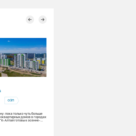
03.08.2026
й
Красноярский край
ОЗП
Ремонты
Канская ТЭЦ
Теплоэнергетика
у: пока только чуть больше
оквартирных домов в городах
ГК-Алтай готовы к осенне-
Лето в разгаре: на Канской ТЭЦ меняю
оду
тонну поверхностей нагрева и обновля
из 7 котлов для надежного теплоснаб
зимой