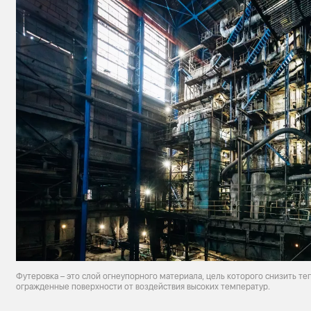
Футеровка – это слой огнеупорного материала, цель которого снизить т
огражденные поверхности от воздействия высоких температур.