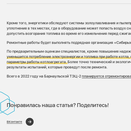
Кроме того, энергетики обследуют системы золоулавливания и пылеп
уплотнения в тех местах, где в оборудование может попасть воздух сн
допустить возгорания топлива во время его измельчения перед сжига
Ремонтные работы будет выполнять подрядная организация «Сибирь
По предварительным оценкам специалистов, кроме повышения надеж
уменьшится потребление электроэнергии и топлива при работе котла,
параметры работы котлоагрегата.
Более точно технический и эколог
результаты испытаний, которые проведут после ремонта.
Всего в 2022 году на Барнаульской ТЭЦ-2
планируется отремонтиров
Понравилась наша статья? Поделитесь!
ВКонтакте