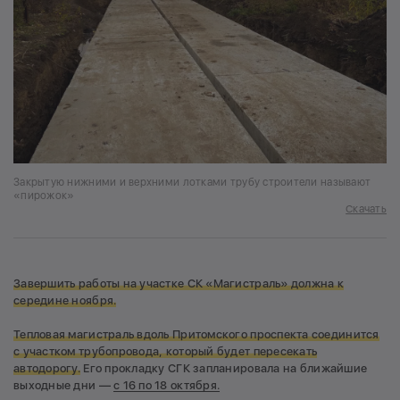
Закрытую нижними и верхними лотками трубу строители называют
«пирожок»
Скачать
Завершить работы на участке СК «Магистраль» должна к
середине ноября.
Тепловая магистраль вдоль Притомского проспекта соединится
с участком трубопровода, который будет пересекать
автодорогу.
Его прокладку СГК запланировала на ближайшие
выходные дни —
с 16 по 18 октября.