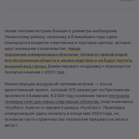
Новая тепломагистраль большего диаметра необходима
Ленинскому району, поскольку в ближайшие годы здесь
планируется возвести спортивные и торговые центры, активно
идет жилищное строительство.
Новые
подземные коммуникации обеспечат теплом и горячей водой
все построенные объекты и жилые кварталы и не будут портить
внешний вид города.
Демонтировать «надземку» планируется
поэтапно начиная с 2021 года.
Реконструкция воздушной тепломагистрали — это не
единственный проект, который СГК реализует на Притомском
проспекте в Кемерове. В 2020 году компания также
построила
тепловые сети для новых спортивных объектов:
спорткомплекса
«Кузбасс-Арена» и ледового дворца «Кузбасс». Прокладка
коммуникаций здесь началась в конце мая 2020 года, но
основная часть строительства теплосетей пришлась на июль и
август.