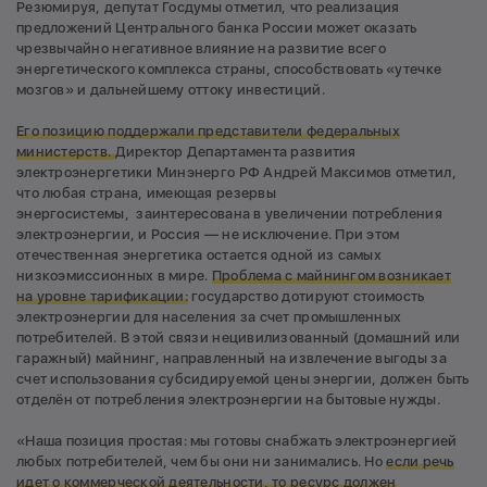
Резюмируя, депутат Госдумы отметил, что реализация
предложений Центрального банка России может оказать
чрезвычайно негативное влияние на развитие всего
энергетического комплекса страны, способствовать «утечке
мозгов» и дальнейшему оттоку инвестиций.
Его позицию поддержали представители федеральных
министерств.
Директор Департамента развития
электроэнергетики Минэнерго РФ Андрей Максимов отметил,
что любая страна, имеющая резервы
энергосистемы, заинтересована в увеличении потребления
электроэнергии, и Россия — не исключение. При этом
отечественная энергетика остается одной из самых
низкоэмиссионных в мире.
Проблема с майнингом возникает
на уровне тарификации:
государство дотируют стоимость
электроэнергии для населения за счет промышленных
потребителей. В этой связи нецивилизованный (домашний или
гаражный) майнинг, направленный на извлечение выгоды за
счет использования субсидируемой цены энергии, должен быть
отделён от потребления электроэнергии на бытовые нужды.
«Наша позиция простая: мы готовы снабжать электроэнергией
любых потребителей, чем бы они ни занимались. Но
если речь
идет о коммерческой деятельности, то ресурс должен