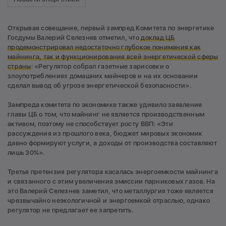
Открывая совещание, первый зампред Комитета по энергетике
Госдумы Валерий Селезнев отметил, что
доклад ЦБ
продемонстрировал недостаточно глубокое понимания как
майнинга, так и функционирования всей энергетической сферы
страны
: «Регулятор собрал газетные зарисовки о
злоупотреблениях домашних майнеров и на их основании
сделал вывод об угрозе энергетической безопасности».
Зампреда комитета по экономике также удивило заявление
главы ЦБ о том, что майнинг не является производственным
активом, поэтому не способствует росту ВВП: «Эти
рассуждения из прошлого века, бюджет мировых экономик
давно формируют услуги, а доходы от производства составляют
лишь 30%».
Третья претензия регулятора касалась энергоемкости майнинга
и связанного с этим увеличения эмиссии парниковых газов. На
это Валерий Селезнев заметил, что металлургия тоже является
чрезвычайно неэкологичной и энергоемкой отраслью, однако
регулятор не предлагает ее запретить.