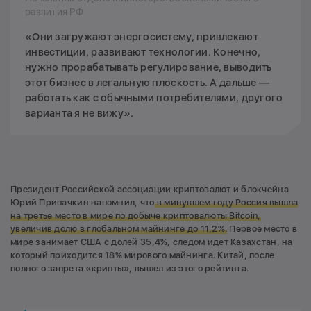
развития РФ
«Они загружают энергосистему, привлекают
инвестиции, развивают технологии. Конечно,
нужно прорабатывать регулирование, выводить
этот бизнес в легальную плоскость. А дальше —
работать как с обычными потребителями, другого
варианта я не вижу».
Президент Российской ассоциации криптовалют и блокчейна
Юрий Припачкин напомнил, что
в минувшем году Россия вышла
на третье место в мире по добыче криптовалюты Bitcoin,
увеличив долю в глобальном майнинге до 11,2%.
Первое место в
мире занимает США с долей 35,4%, следом идет Казахстан, на
который приходится 18% мирового майнинга. Китай, после
полного запрета «крипты», вышел из этого рейтинга.