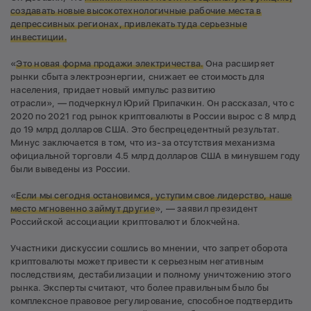
создавать новые высокотехнологичные рабочие места в
депрессивных регионах, привлекать туда серьезные
инвестиции.
«
Это новая форма продажи электричества.
Она расширяет
рынки сбыта электроэнергии, снижает ее стоимость для
населения, придает новый импульс развитию
отрасли», — подчеркнул Юрий Припачкин. Он рассказал, что с
2020 по 2021 год рынок криптовалюты в России вырос с 8 млрд
до 19 млрд долларов США. Это беспрецедентный результат.
Минус заключается в том, что из-за отсутствия механизма
официальной торговли 4.5 млрд долларов США в минувшем году
были выведены из России.
«
Если мы сегодня остановимся, уступим свое лидерство, наше
место мгновенно займут другие
», — заявил президент
Российской ассоциации криптовалют и блокчейна.
Участники дискуссии сошлись во мнении, что запрет оборота
криптовалюты может привести к серьезным негативным
последствиям, дестабилизации и полному уничтожению этого
рынка. Эксперты считают, что более правильным было бы
комплексное правовое регулирование, способное подтвердить