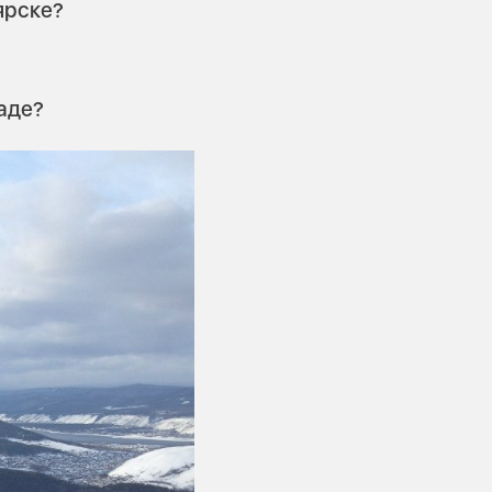
ярске?
аде?