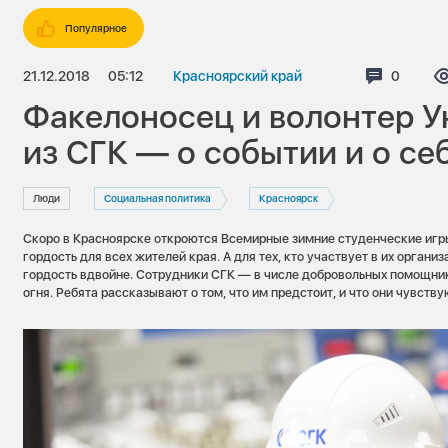
Популярное
21.12.2018
05:12
Красноярский край
Коммент
0
Факелоносец и волонтер 
из СГК — о событии и о се
Люди
Социальная политика
Красноярск
Скоро в Красноярске откроются Всемирные зимние студенческие игр
гордость для всех жителей края. А для тех, кто участвует в их орган
гордость вдвойне. Сотрудники СГК — в числе добровольных помощни
огня. Ребята рассказывают о том, что им предстоит, и что они чувству