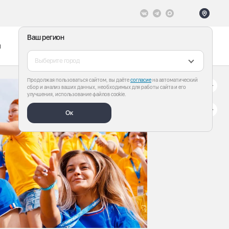
Ваш регион
ы
Меню
Все теги
Выберите город
Продолжая пользоваться сайтом, вы даёте
согласие
на автоматический
сбор и анализ ваших данных, необходимых для работы сайта и его
улучшения, использование файлов cookie.
Ок