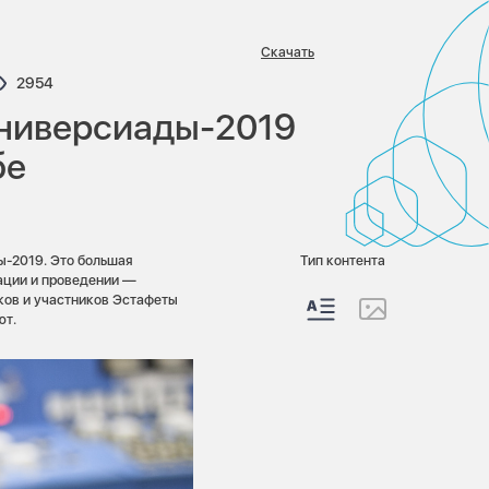
Скачать
ариев:
Просмотров:
2954
Универсиады-2019
бе
ы-2019. Это большая
Тип контента
изации и проведении —
ков и участников Эстафеты
ют.