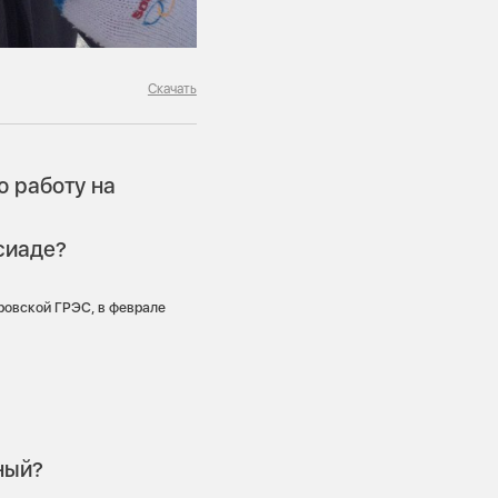
Скачать
ю работу на
сиаде?
ровской ГРЭС, в феврале
ный?