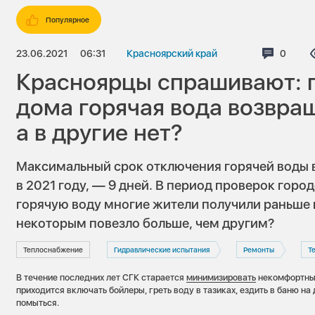
Популярное
23.06.2021
06:31
Красноярский край
Коммен
0
Красноярцы спрашивают: 
дома горячая вода возвра
а в другие нет?
Максимальный срок отключения горячей воды 
в 2021 году, — 9 дней. В период проверок горо
горячую воду многие жители получили раньше 
некоторым повезло больше, чем другим?
Теплоснабжение
Гидравлические испытания
Ремонты
Т
В течение последних лет СГК старается
минимизировать
некомфортный
приходится включать бойлеры, греть воду в тазиках, ездить в баню на 
помыться.