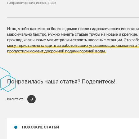
гидравлических испытаниях
Итак, чтобы как можно больше домов после гидравлических испытани
максимально быстро, нужно менять старые трубы на новые и крепкие, 
прокладывать новые магистрали и строить насосные станции. Это заб
могут пристально следить за работой своих управляющих компаний и 
пропустили момент досрочной подачи горячей воды.
Понравилась наша статья? Поделитесь!
ВКонтакте
ПОХОЖИЕ СТАТЬИ