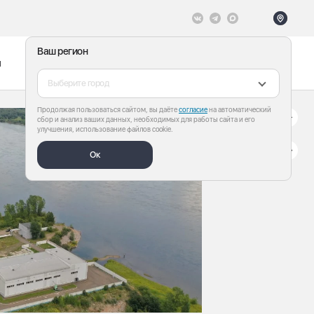
Ваш регион
ы
Меню
Все теги
Выберите город
Продолжая пользоваться сайтом, вы даёте
согласие
на автоматический
сбор и анализ ваших данных, необходимых для работы сайта и его
улучшения, использование файлов cookie.
Ок