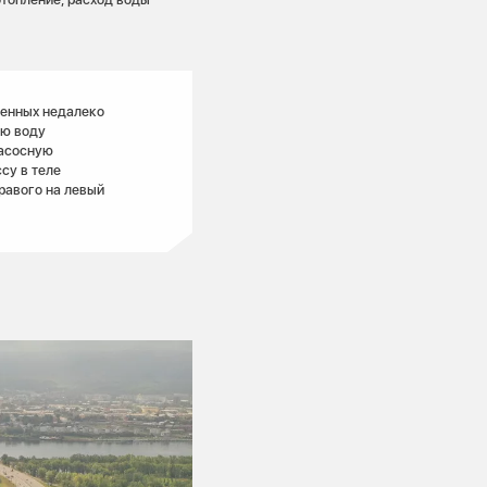
женных недалеко
ую воду
насосную
су в теле
правого на левый