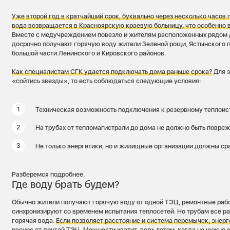
Уже второй год в кратчайший срок, буквально через несколько часов 
вода возвращается в
Красноярскую
краевую
больницу
, что особенно
Вместе с медучреждением повезло и жителям расположенных рядом 
досрочно получают горячую воду жители Зеленой рощи, Ястынского п
большой части Ленинского и Кировского районов.
Как специалистам СГК удается подключать дома раньше срока?
Для э
«сойтись звезды», то есть соблюдаться следующие условия:
Техническая возможность подключения к резервному теплоис
На трубах от тепломагистрали до дома не должно быть повреж
Не только энергетики, но и жилищные организации должны сра
Разберемся подробнее.
Где воду брать будем?
Обычно жители получают горячую воду от одной ТЭЦ, ремонтные рабо
синхронизируют со временем испытания теплосетей. Но трубам все рав
горячая вода.
Если позволяет расстояние и система перемычек, энерг
ресурс от другой ТЭЦ.
Мощности хватит, ведь летом, когда не нужно 