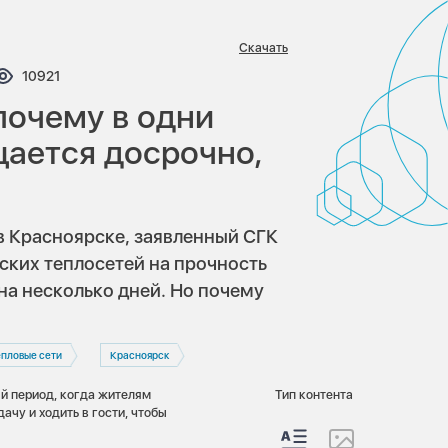
Скачать
тариев:
Просмотров:
10921
почему в одни
щается досрочно,
в Красноярске, заявленный СГК
дских теплосетей на прочность
на несколько дней. Но почему
епловые сети
Красноярск
 период, когда жителям
Тип контента
дачу и ходить в гости, чтобы