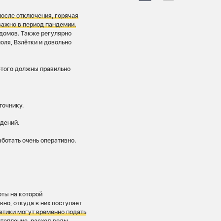
после отключения, горячая
 важно в период пандемии
.
домов. Также регулярно
оля, Взлётки и довольно
того должны правильно
точнику.
дений.
ботать очень оперативно.
ты на которой
но, откуда в них поступает
етики могут временно подать
отопление, расход воды