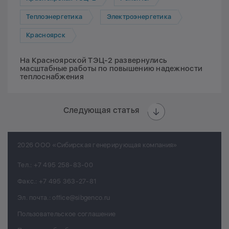
Теплоэнергетика
Электроэнергетика
Красноярск
На Красноярской ТЭЦ-2 развернулись
масштабные работы по повышению надежности
теплоснабжения
Следующая статья
2026 ООО «Сибирская генерирующая компания»
Тел.:
+7 495 258-83-00
Факс.:
+7 495 363-27-81
Эл. почта.:
office@sibgenco.ru
Пользовательское соглашение