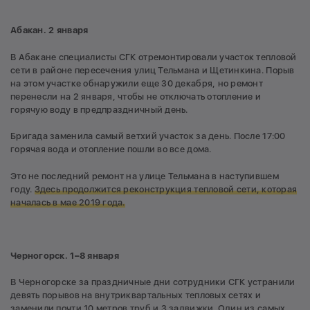
Абакан. 2 января
В Абакане специалисты СГК отремонтировали участок тепловой
сети в районе пересечения улиц Тельмана и Щетинкина. Порыв
на этом участке обнаружили еще 30 декабря, но ремонт
перенесли на 2 января, чтобы не отключать отопление и
горячую воду в предпраздничный день.
Бригада заменила самый ветхий участок за день. После 17:00
горячая вода и отопление пошли во все дома.
Это не последний ремонт на улице Тельмана в наступившем
году.
Здесь продолжится реконструкция тепловой сети, которая
началась в мае 2019 года.
Черногорск. 1–8 января
В Черногорске за праздничные дни сотрудники СГК устранили
девять порывов на внутриквартальных тепловых сетях и
заменили почти 10 метров труб и 3 задвижки. Один из самых