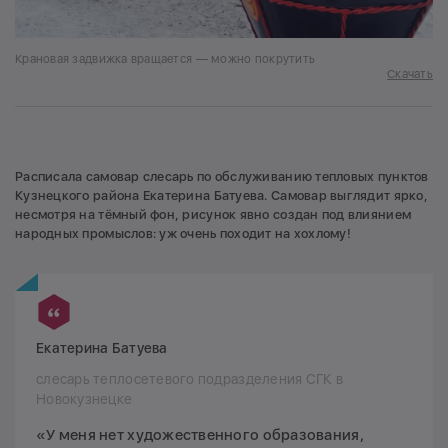
Крановая задвижка вращается — можно покрутить
Скачать
Расписала самовар слесарь по обслуживанию тепловых пунктов
Кузнецкого района Екатерина Батуева. Самовар выглядит ярко,
несмотря на тёмный фон, рисунок явно создан под влиянием
народных промыслов: уж очень походит на хохлому!
Екатерина Батуева
слесарь теплосетевого подразделения СГК в
Новокузнецке
«У меня нет художественного образования,