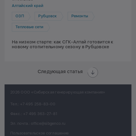
Алтайский край
ОЗП
Рубцовск
Ремонты
Тепловые сети
На низком старте: как СГК-Алтай готовится к
новому отопительному сезону в Рубцовске
Следующая статья
2026 ООО «Сибирская генерирующая компания»
Тел.:
+7 495 258-83-00
Факс.:
+7 495 363-27-81
Эл. почта.:
office@sibgenco.ru
Пользовательское соглашение