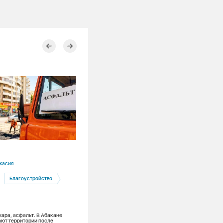
03.08.2026
касия
Красноярский край
Благоустройство
Ремонты
Канская ТЭЦ
Теплоэнергетика
жара, асфальт. В Абакане
Лето в разгаре: на Канской ТЭЦ меняю
ют территории после
тонну поверхностей нагрева и обновля