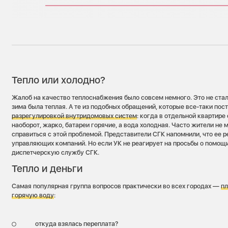
Тепло или холодно?
Жалоб на качество теплоснабжения было совсем немного. Это не стал
зима была теплая. А те из подобных обращений, которые все-таки пос
разрегулировкой внутридомовых систем
: когда в отдельной квартире
наоборот, жарко, батареи горячие, а вода холодная. Часто жители не
справиться с этой проблемой. Представители СГК напомнили, что ее 
управляющих компаний. Но если УК не реагирует на просьбы о помощи
диспетчерскую службу СГК.
Тепло и деньги
Самая популярная группа вопросов практически во всех городах —
пл
горячую воду
:
откуда взялась переплата?