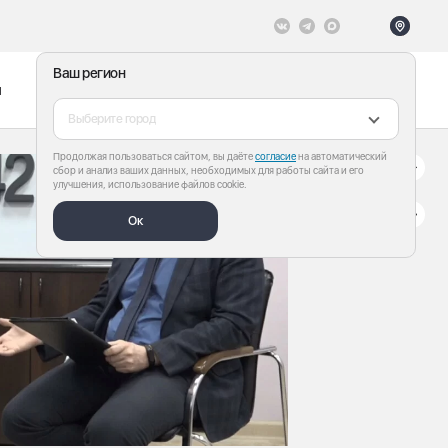
Ваш регион
ы
Меню
Все теги
Выберите город
Продолжая пользоваться сайтом, вы даёте
согласие
на автоматический
сбор и анализ ваших данных, необходимых для работы сайта и его
улучшения, использование файлов cookie.
Ок