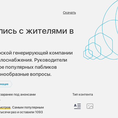
Скачать
:
ись с жителями в
ирской генерирующей компании
плоснабжения. Руководители
ре популярных пабликов
азнообразные вопросы.
рмация
 заранее под анонсами
Тип контента
.
смотров
. Самым популярным
тысячи раз и оставили 1093