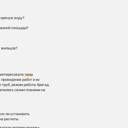
 горячую воду?
разной площади?
 жильцов?
х интересовала
тема
 проведения работ и их
л труб, режим работы бригад.
елились своим планами на
но ли установить
на расчеты.
 жители интересовались,