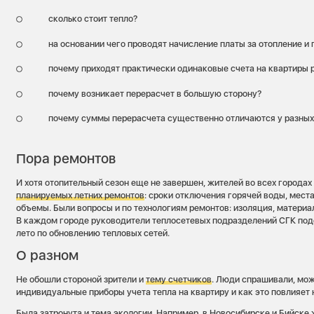
сколько стоит тепло?
на основании чего проводят начисление платы за отопление и
почему приходят практически одинаковые счета на квартиры 
почему возникает перерасчет в большую сторону?
почему суммы перерасчета существенно отличаются у разных
Пора ремонтов
И хотя отопительный сезон еще не завершен, жителей во всех города
планируемых летних ремонтов
: сроки отключения горячей воды, места
объемы. Были вопросы и по технологиям ремонтов: изоляция, материа
В каждом городе руководители теплосетевых подразделений СГК под
лето по обновлению тепловых сетей.
О разном
Не обошли стороной зрители и
тему счетчиков
. Люди спрашивали, мож
индивидуальные приборы учета тепла на квартиру и как это повлияет 
Была затронута и
тема экологии
. Например, в Новосибирске и Бийске