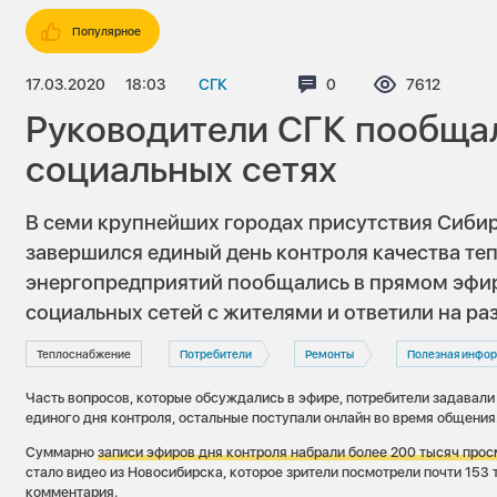
Популярное
17.03.2020
18:03
СГК
Комментариев:
0
Просмотров
7612
Руководители СГК пообщал
социальных сетях
В семи крупнейших городах присутствия Сиб
завершился единый день контроля качества те
энергопредприятий пообщались в прямом эфи
социальных сетей с жителями и ответили на р
Теплоснабжение
Потребители
Ремонты
Полезная инфо
Часть вопросов, которые обсуждались в эфире, потребители задавали
единого дня контроля, остальные поступали онлайн во время общения
Суммарно
записи эфиров дня контроля набрали более 200 тысяч про
стало видео из Новосибирска, которое зрители посмотрели почти 153 
комментария.