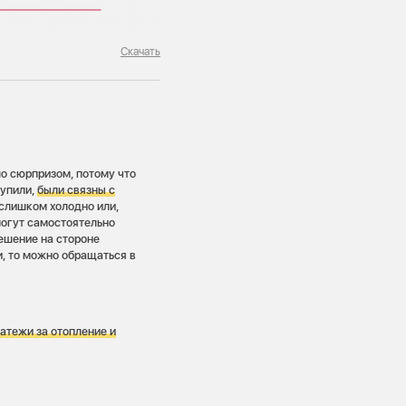
Скачать
о сюрпризом, потому что
тупили,
были связны с
 слишком холодно или,
 могут самостоятельно
решение на стороне
, то можно обращаться в
атежи за отопление и