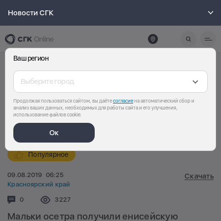
Новости СГК
Ваш регион
Выберите город
Продолжая пользоваться сайтом, вы даёте
согласие
на автоматический сбор и
анализ ваших данных, необходимых для работы сайта и его улучшения,
использование файлов cookie.
Ок
Популярное
09.08.2019
06:25
Скачать
Красноярский край
Комментариев:
0
Просмотров:
3227
Мальки осетра получили енисейскую