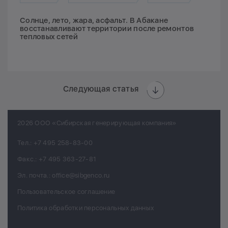
Солнце, лето, жара, асфальт. В Абакане
восстанавливают территории после ремонтов
тепловых сетей
Следующая статья
2026 ООО «Сибирская генерирующая компания»
Тел.:
+7 495 258-83-00
Факс.:
+7 495 363-27-81
Эл. почта.:
office@sibgenco.ru
Пользовательское соглашение
Политика обработки персональных данных