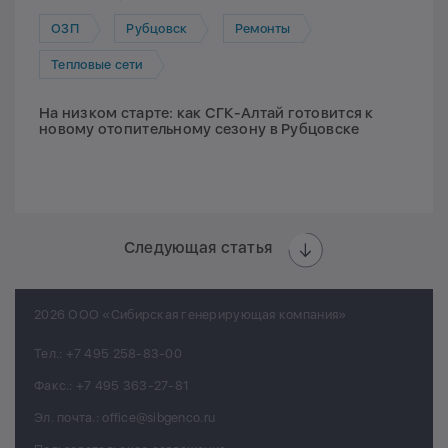
ОЗП
Рубцовск
Ремонты
Тепловые сети
На низком старте: как СГК-Алтай готовится к
новому отопительному сезону в Рубцовске
Следующая статья
2026 ООО «Сибирская генерирующая компания»
Тел.:
+7 495 258-83-00
Факс.:
+7 495 363-27-81
Эл. почта.:
office@sibgenco.ru