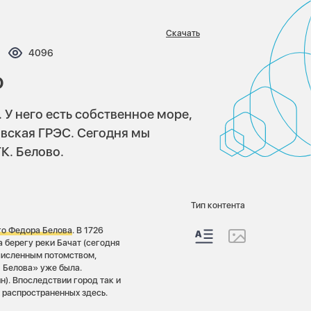
Скачать
ментариев:
Просмотров:
4096
о
 У него есть собственное море,
вская ГРЭС. Сегодня мы
К. Белово.
Тип контента
го Федора Белова
. В 1726
а берегу реки Бачат (сегодня
численным потомством,
я Белова» уже была.
н). Впоследствии город так и
х распространенных здесь.