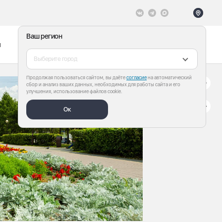
Ваш регион
ы
Меню
Все теги
Выберите город
Продолжая пользоваться сайтом, вы даёте
согласие
на автоматический
сбор и анализ ваших данных, необходимых для работы сайта и его
улучшения, использование файлов cookie.
Ок