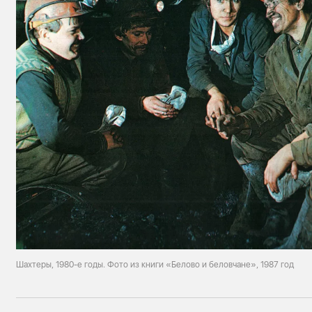
Шахтеры, 1980-е годы. Фото из книги «Белово и беловчане», 1987 год