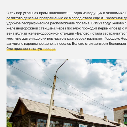
С тех пор угольная промышленность — одна из ведущих в экономике 
развитию деревни, превращению ее в город стала еще и... железная д
удобное географическое расположение поселка. В 1921 году Белово с
железнодорожной станцией, через поселок проходит первый поезд с у
века вблизи железнодорожной станции «Белово» стала застраиваться
местные жители до сих пор часто в разговорах называют Городом. Чер
запущено паровозное депо, а поселок Белово стал центром Беловског
был присвоен статус города.