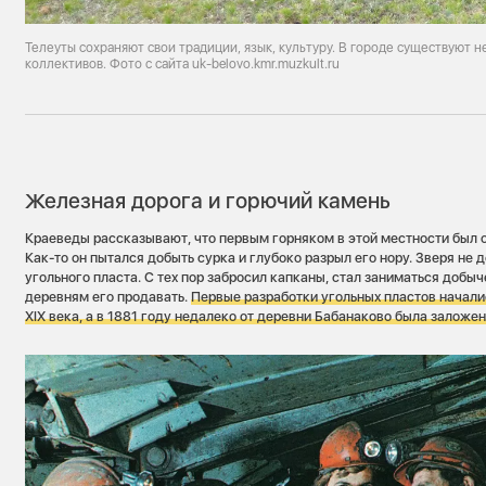
Телеуты сохраняют свои традиции, язык, культуру. В городе существуют н
коллективов. Фото с сайта uk-belovo.kmr.muzkult.ru
Железная дорога и горючий камень
Краеведы рассказывают, что первым горняком в этой местности был 
Как-то он пытался добыть сурка и глубоко разрыл его нору. Зверя не 
угольного пласта. С тех пор забросил капканы, стал заниматься добыч
деревням его продавать.
Первые разработки угольных пластов началис
XIX века, а в 1881 году недалеко от деревни Бабанаково была залож