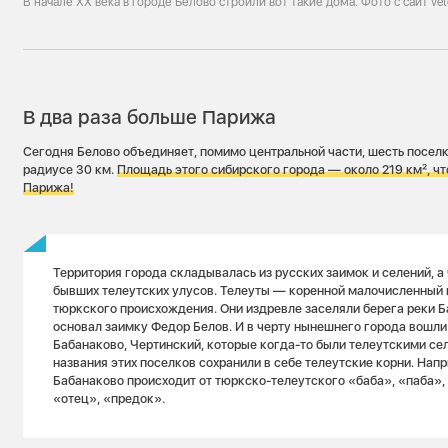
В начале XX века в городе Белово строили вот такие дома. Фото с сайт vet
В два раза больше Парижа
Сегодня Белово объединяет, помимо центральной части, шесть посел
радиусе 30 км.
Площадь этого сибирского города —
около 219
км², чт
Парижа!
Территория города складывалась из русских заимок и селений, а 
бывших телеутских улусов. Телеуты — коренной малочисленный 
тюркского происхождения. Они издревле заселяли берега реки Ба
основал заимку Федор Белов. И в черту нынешнего города вошли
Бабанаково, Чертинский, которые когда-то были телеутскими се
названия этих поселков сохранили в себе телеутские корни. Напр
Бабанаково происходит от тюркско-телеутского «баба», «паба», 
«отец», «предок».