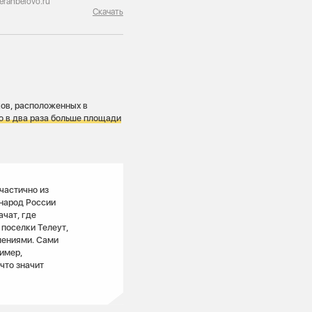
eranbelovo.ru
Скачать
ков, расположенных в
о в
два
раза больше площади
частично из
народ России
чат, где
 поселки Телеут,
лениями. Сами
имер,
что значит