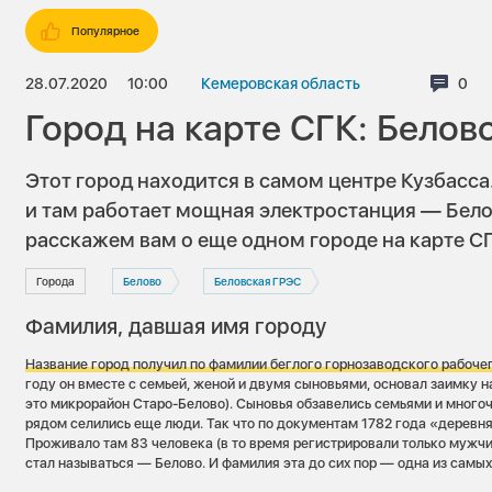
Популярное
28.07.2020
10:00
Кемеровская область
Ком
0
Город на карте СГК: Белов
Этот город находится в самом центре Кузбасса.
и там работает мощная электростанция — Бело
расскажем вам о еще одном городе на карте СГ
Города
Белово
Беловская ГРЭС
Фамилия, давшая имя городу
Название город получил по фамилии беглого горнозаводского рабоче
году он вместе с семьей, женой и двумя сыновьями, основал заимку н
это микрорайон Старо-Белово). Сыновья обзавелись семьями и много
рядом селились еще люди. Так что по документам 1782 года «деревн
Проживало там 83 человека (в то время регистрировали только мужчи
стал называться — Белово. И фамилия эта до сих пор — одна из самы