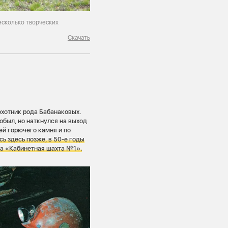
есколько творческих
Скачать
охотник рода Бабанаковых.
добыл, но наткнулся на выход
ей горючего камня и по
ь здесь позже, в 50-е годы
ена «Кабинетная шахта №1».