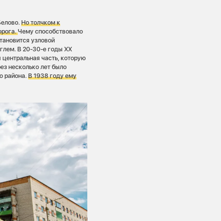
Белово.
Но толчком к
орога.
Чему способствовало
тановится узловой
глем. В 20-30-е годы XX
 центральная часть, которую
ез несколько лет было
о района.
В 1938 году ему