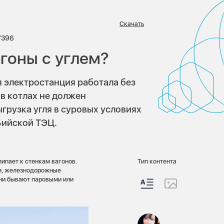
Скачать
иев:
Просмотров:
7396
гоны с углем?
я электростанция работала без
 в котлах не должен
грузка угля в суровых условиях
Бийской ТЭЦ.
ипает к стенкам вагонов.
Тип контента
ки, железнодорожные
ни бывают паровыми или