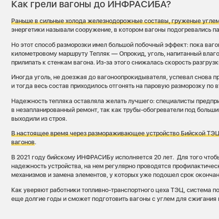
Как грели вагоны до ИНФРАСИБА?
Раньше в сильные холода
железнодорожные составы, груже
ные углем
энергетики называли сооружение, в котором вагоны подогревались 
Но этот способ разморозки имел большой побочный эффект: пока ваго
километровому маршруту Тепляк — Опрокид, уголь, напитанный влагой
прилипать к стенкам вагона. Из-за этого снижалась скорость разгрузк
Иногда уголь, не доезжая до вагоноопрокидывателя, успевал снова п
и тогда весь состав приходилось отгонять на паровую разморозку по 
Надежность тепляка оставляла желать лучшего: специалисты предпри
в незапланированный ремонт, так как трубы-обогреватели под больш
выходили из строя.
В настоящее время через размораживающее устройство Бийской ТЭЦ
вагонов
.
В 2021 году бийскому ИНФРАСИБу исполняется 20 лет. Для того что
надежность устройства, на нем регулярно проводятся профилактиче
механизмов и замена элементов, у которых уже подошел срок оконча
Как уверяют работники топливно-транспортного цеха ТЭЦ, система п
еще долгие годы и сможет подготовить вагоны с углем для сжигания в