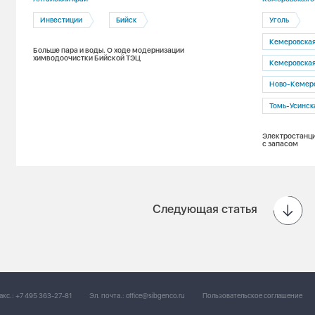
Инвестиции
Бийск
Уголь
Кемеровская
Больше пара и воды. О ходе модернизации
химводоочистки Бийской ТЭЦ
Кемеровска
Ново-Кемер
Томь-Усинск
Электростанци
с запасом
Следующая статья
акс.:
+7 495 363-27-81
Эл. почта.:
office@sibgenco.ru
Пользовательское соглашение