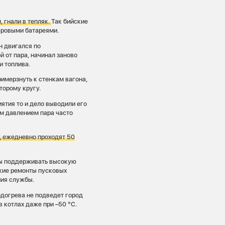
, гнали в тепляк.
Так бийские
паровыми батареями.
н двигался по
 от пара, начинал заново
и топлива.
римерзнуть к стенкам вагона,
второму кругу.
ятия то и дело выводили его
им давлением пара часто
 ежедневно проходят 50
бы поддерживать высокую
ские ремонты пусковых
ния службы.
одогрева не подведет город
 котлах даже при –50 °С.