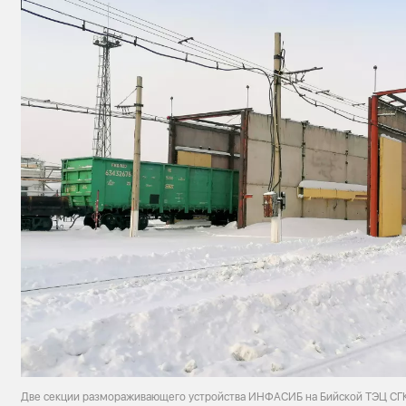
Две секции размораживающего устройства ИНФАСИБ на Бийской ТЭЦ СГ