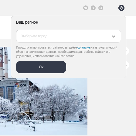
Ваш регион
ы
Меню
Все теги
Выберите город
Продолжая пользоваться сайтом, вы даёте
согласие
на автоматический
сбор и анализ ваших данных, необходимых для работы сайта и его
улучшения, использование файлов cookie.
Ок