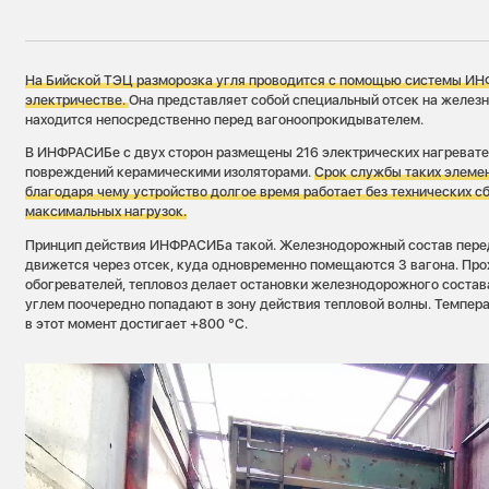
На Бийской ТЭЦ разморозка угля проводится с помощью системы И
электричестве.
Она представляет собой специальный отсек на желез
находится непосредственно перед вагоноопрокидывателем.
В ИНФРАСИБе с двух сторон размещены 216 электрических нагревате
повреждений керамическими изоляторами.
Срок службы таких элемен
благодаря чему устройство долгое время работает без технических с
максимальных нагрузок.
Принцип действия ИНФРАСИБа такой. Железнодорожный состав пере
движется через отсек, куда одновременно помещаются 3 вагона. Про
обогревателей, тепловоз делает остановки железнодорожного состава
углем поочередно попадают в зону действия тепловой волны. Темпера
в этот момент достигает +800 °С.