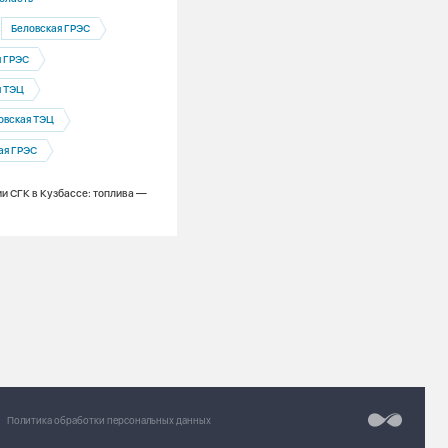
Беловская ГРЭС
Благоустройство
Бийск
 ГРЭС
Благоустройство на месте раскопок: к
Бийске идет восстановление территор
я ТЭЦ
после ремонтных работ на теплосетях.
овская ТЭЦ
ая ГРЭС
и СГК в Кузбассе: топлива —
Разработка сайт
Chipsa
Политика обработки персональных данных