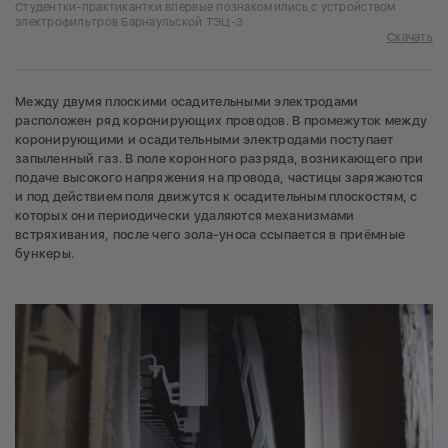
Студентки-практикантки впервые познакомились с устройством
электрофильтров Барнаульской ТЭЦ-3
Скачать
Между двумя плоскими осадительными электродами
расположен ряд коронирующих проводов. В промежуток между
коронирующими и осадительными электродами поступает
запыленный газ. В поле коронного разряда, возникающего при
подаче высокого напряжения на провода, частицы заряжаются
и под действием поля движутся к осадительным плоскостям, с
которых они периодически удаляются механизмами
встряхивания, после чего зола-уноса ссыпается в приёмные
бункеры.