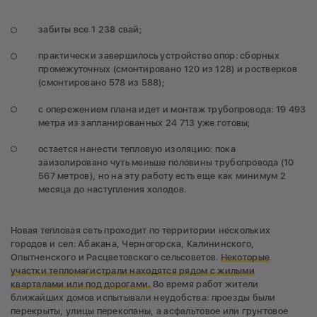
забиты все 1 238 свай;
практически завершилось устройство опор: сборных
промежуточных (смонтировано 120 из 128) и ростверков
(смонтировано 578 из 588);
с опережением плана идет и монтаж трубопровода: 19 493
метра из запланированных 24 713 уже готовы;
остается нанести тепловую изоляцию: пока
заизолировано чуть меньше половины трубопровода (10
567 метров), но на эту работу есть еще как минимум 2
месяца до наступления холодов.
Новая тепловая сеть проходит по территории нескольких
городов и сел: Абакана, Черногорска, Калининского,
Опытненского и Расцветовского сельсоветов.
Некоторые
участки тепломагистрали находятся рядом с жилыми
кварталами или под дорогами.
Во время работ жители
ближайших домов испытывали неудобства: проезды были
перекрыты, улицы перекопаны, а асфальтовое или грунтовое