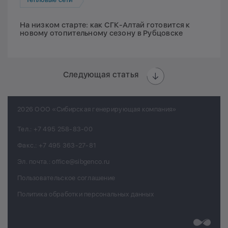
На низком старте: как СГК-Алтай готовится к
новому отопительному сезону в Рубцовске
Следующая статья
2026 ООО «Сибирская генерирующая компания»
Тел.:
+7 495 258-83-00
Факс.:
+7 495 363-27-81
Эл. почта.:
office@sibgenco.ru
Пользовательское соглашение
Политика обработки персональных данных
Разработк
Chips