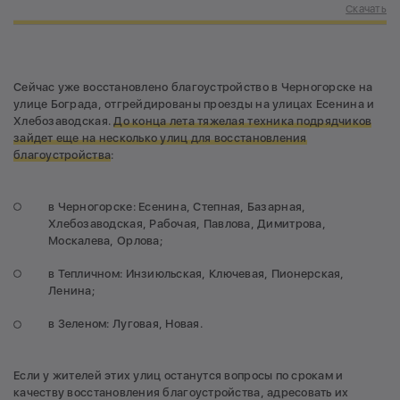
Скачать
Сейчас уже восстановлено благоустройство в Черногорске на
улице Бограда, отгрейдированы проезды на улицах Есенина и
Хлебозаводская.
До конца лета тяжелая техника подрядчиков
зайдет еще на несколько улиц для восстановления
благоустройства
:
в Черногорске: Есенина, Степная, Базарная,
Хлебозаводская, Рабочая, Павлова, Димитрова,
Москалева, Орлова;
в Тепличном: Инзиюльская, Ключевая, Пионерская,
Ленина;
в Зеленом: Луговая, Новая.
Если у жителей этих улиц останутся вопросы по срокам и
качеству восстановления благоустройства, адресовать их