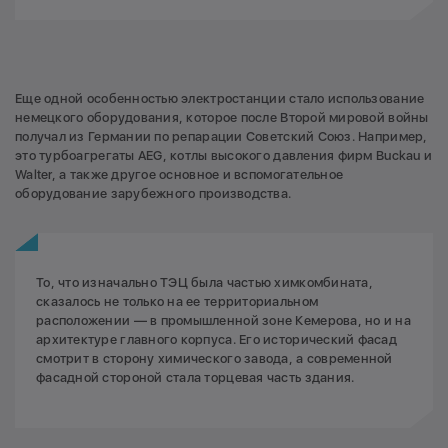
Еще одной особенностью электростанции стало использование
немецкого оборудования, которое после Второй мировой войны
получал из Германии по репарации Советский Союз. Например,
это турбоагрегаты AEG, котлы высокого давления фирм Buckau и
Walter, а также другое основное и вспомогательное
оборудование зарубежного производства.
То, что изначально ТЭЦ была частью химкомбината,
сказалось не только на ее территориальном
расположении — в промышленной зоне Кемерова, но и на
архитектуре главного корпуса. Его исторический фасад
смотрит в сторону химического завода, а современной
фасадной стороной стала торцевая часть здания.