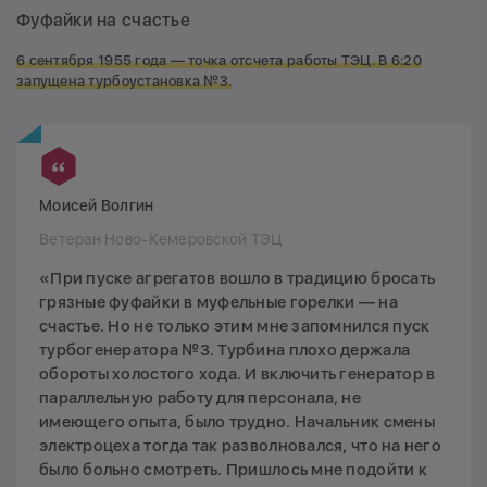
Фуфайки на счастье
6 сентября 1955 года — точка отсчета работы ТЭЦ. В 6:20
запущена турбоустановка №3.
Моисей Волгин
Ветеран Ново-Кемеровской ТЭЦ
«При пуске агрегатов вошло в традицию бросать
грязные фуфайки в муфельные горелки — на
счастье. Но не только этим мне запомнился пуск
турбогенератора №3. Турбина плохо держала
обороты холостого хода. И включить генератор в
параллельную работу для персонала, не
имеющего опыта, было трудно. Начальник смены
электроцеха тогда так разволновался, что на него
было больно смотреть. Пришлось мне подойти к