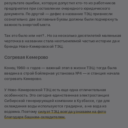
результате ошибки, которую допустил кто-то из работников
предприятия при составлении очередного юридического
документа. По другой — дефис в название ТЭЦ привнесли
сознательно: две заглавные буквы должны были подчеркнуть
важность энергообъекта.
Так это было или нет?.. Но за несколько десятилетий маленькая
черточка в названии стала неотъемлемой частью истории да и
бренда Ново-Кемеровской ТЭЦ.
Согревая Кемерово
Конец 1960-х годов — важный этап в жизни ТЭЦ: тогда была
введена в строй бойлерная установка №4 — и станция начала
согревать Кемерово.
У Ново-Кемеровской ТЭЦ есть еще одна отличительная
особенность. Это сегодня единственная электростанция
Сибирской генерирующей компании в Кузбассе, где для
охлаждения воды используются градирни, а не вода из
водоема. Поэтому
силуэт ТЭЦ всегда узнаваем на фото
благодаря башням-охладителям.