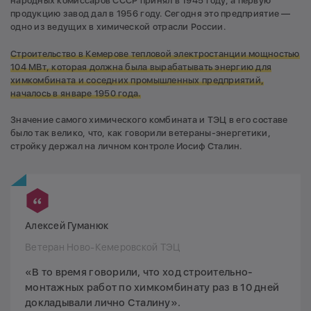
народных комиссаров СССР принял в 1945 году, а первую
продукцию завод дал в 1956 году. Сегодня это предприятие —
одно из ведущих в химической отрасли России.
Строительство в Кемерове тепловой электростанции мощностью
104 МВт, которая должна была вырабатывать энергию для
химкомбината и соседних промышленных предприятий,
началось в январе 1950 года.
Значение самого химического комбината и ТЭЦ в его составе
было так велико, что, как говорили ветераны-энергетики,
стройку держал на личном контроле Иосиф Сталин.
Алексей Гуманюк
Ветеран Ново-Кемеровской ТЭЦ
«В то время говорили, что ход строительно-
монтажных работ по химкомбинату раз в 10 дней
докладывали лично Сталину».