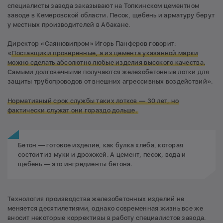
специалисты завода заказывают на Топкинском цементном
заводе в Кемеровской области. Песок, щебень и арматуру берут
у местных производителей в Абакане.
Директор «Саянювипром» Игорь Панферов говорит:
«
Поставщики проверенные, а из цемента указанной марки
можно сделать абсолютно любые изделия высокого качества.
Самыми долговечными получаются железобетонные лотки для
защиты трубопроводов от внешних агрессивных воздействий».
Нормативный срок службы таких лотков — 30 лет, но
фактически служат они гораздо дольше.
Бетон — готовое изделие, как булка хлеба, которая
состоит из муки и дрожжей. А цемент, песок, вода и
щебень — это ингредиенты бетона.
Технология производства железобетонных изделий не
меняется десятилетиями, однако современная жизнь все же
вносит некоторые коррективы в работу специалистов завода.