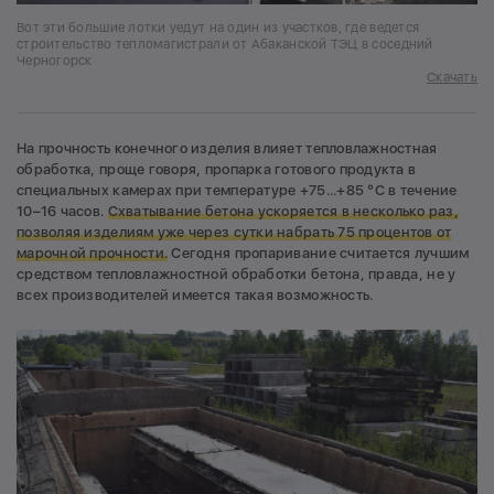
Вот эти большие лотки уедут на один из участков, где ведется
строительство тепломагистрали от Абаканской ТЭЦ в соседний
Черногорск
Скачать
На прочность конечного изделия влияет тепловлажностная
обработка, проще говоря, пропарка готового продукта в
специальных камерах при температуре +75...+85 °С в течение
10–16 часов.
Схватывание бетона ускоряется в несколько раз,
позволяя изделиям уже через сутки набрать
75 процентов от
марочной прочности.
Сегодня пропаривание считается лучшим
средством тепловлажностной обработки бетона, правда, не у
всех производителей имеется такая возможность.