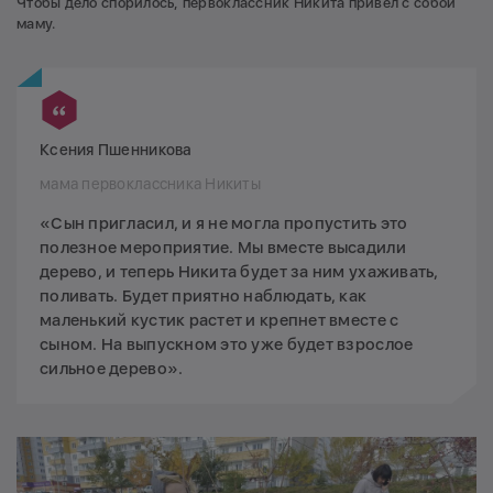
Чтобы дело спорилось, первоклассник Никита привел с собой
маму.
Ксения Пшенникова
мама первоклассника Никиты
«Сын пригласил, и я не могла пропустить это
полезное мероприятие. Мы вместе высадили
дерево, и теперь Никита будет за ним ухаживать,
поливать. Будет приятно наблюдать, как
маленький кустик растет и крепнет вместе с
сыном. На выпускном это уже будет взрослое
сильное дерево».