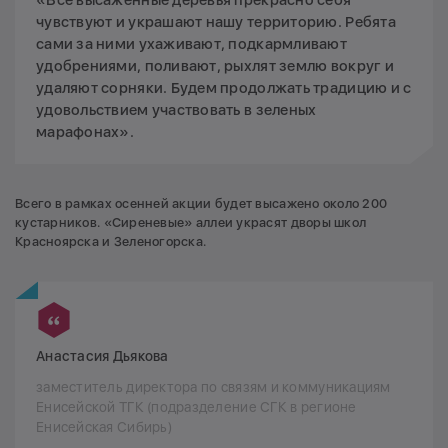
«Все высаженные деревья прекрасно себя
чувствуют и украшают нашу территорию. Ребята
сами за ними ухаживают, подкармливают
удобрениями, поливают, рыхлят землю вокруг и
удаляют сорняки. Будем продолжать традицию и с
удовольствием участвовать в зеленых
марафонах».
Всего в рамках осенней акции будет высажено около 200
кустарников. «Сиреневые» аллеи украсят дворы школ
Красноярска и Зеленогорска.
Анастасия Дьякова
заместитель директора по связям и коммуникациям
Енисейской ТГК (подразделение СГК в регионе
Енисейская Сибирь)