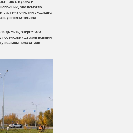
зон тепло в дома и
 Напомним, она помогла
бы система очистки уходящих
лась дополнительная
ала дымить, энергетики
ть поселковых дворов новыми
нтузиазмом подхватили