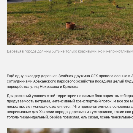
Деревья в городе должны быть не только красивыми, но и неприхотливы
Ещё одну высадку деревьев Зелёная дружина СГК провела осенью в А
сотрудниками Абаканского паркового хозяйства посадили целый буд
перекрёстка улиц Некрасова и Крылова.
Для растений условия этой территории не самые благоприятные: бедн
продуваемость ветрами, интенсивный транспортный поток. И все же 
несколько лет успешно озеленяется. Что примечательно, в основном
непривычные для Хакасии породы деревьев и кустарников, такие как
тополь пирамидальный, берёза повислая, ель сизая, ясень пенсильванс