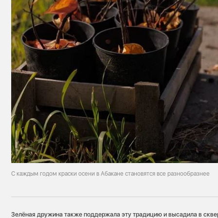
С каждым годом краски осени в Абакане становятся все разнообразнее
Зелёная дружина также поддержала эту традицию и высадила в скве