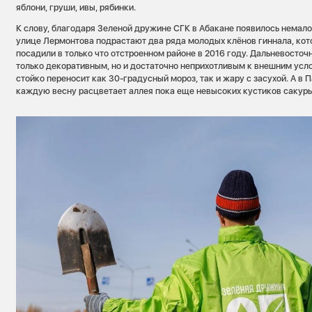
яблони, груши, ивы, рябинки.
К слову, благодаря Зеленой дружине СГК в Абакане появилось немало
улице Лермонтова подрастают два ряда молодых клёнов гиннала, ко
посадили в только что отстроенном районе в 2016 году. Дальневосточ
только декоративным, но и достаточно неприхотливым к внешним усл
стойко переносит как 30-градусный мороз, так и жару с засухой. А в 
каждую весну расцветает аллея пока еще невысоких кустиков сакур