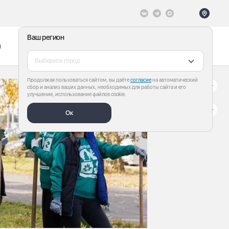
Ваш регион
ы
Меню
Все теги
Выберите город
Продолжая пользоваться сайтом, вы даёте
согласие
на автоматический
сбор и анализ ваших данных, необходимых для работы сайта и его
улучшения, использование файлов cookie.
Ок