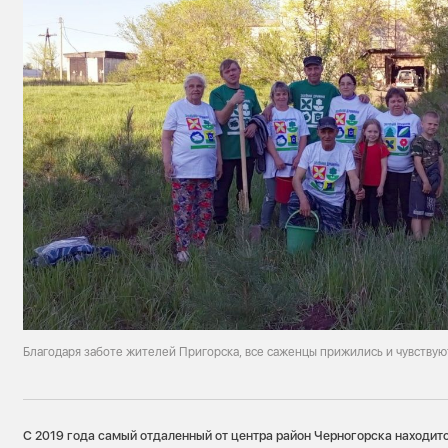
Благодаря заботе жителей Пригорска, все саженцы прижились и чувствую
С 2019 года самый отдаленный от центра район Черногорска находит