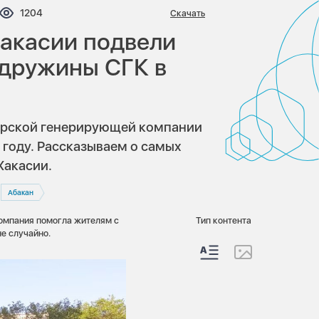
нтариев:
Просмотров:
1204
Скачать
Хакасии подвели
 дружины СГК в
бирской генерирующей компании
 году. Рассказываем о самых
Хакасии.
Абакан
компания помогла жителям с
Тип контента
не случайно.