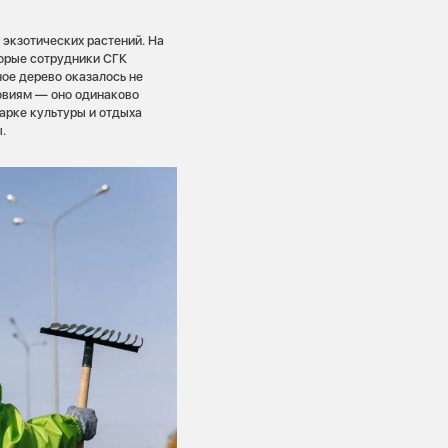
 экзотических растений. На
торые сотрудники СГК
ное дерево оказалось не
овиям — оно одинаково
Парке культуры и отдыха
ы.