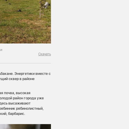
ми
Скачать
бакане. Энергетики вместе с
ущий сквер в районе
ая почва, высокая
молодой район города уже
 здесь высаживают
 рябинник рябинолистный,
кий, барбарис.