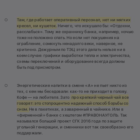
Там, где работает оперативный персонал, нет ни мягких
кресел, ни кушеток.
Ничего, что искушало бы: «Отдохни,
расслабься». Тому же охраннику банка, например, ночью
тоже не положено спать. Но если нет покушения на
ограбление, сомкнуть ненадолго веки, наверное, не
критично. Дежурным по ТЭЦ этого делать нельзя ни в
коем случае: графики выработки тепла и электричества,
схемы переключений и оборудование всегда должны
быть под присмотром.
Энергетические напитки в смене «А» не пьет никто из
тех, с кем мы беседовали: как-то не приходит в голову.
Кофе — на любителя. Зато
про крепкий черный чай все
говорят: это стопроцентно надежный способ борьбы со
сном.
Не в пакетиках, а заваренный в чайнике. Или в
«фирменной» банке с хештегом #ПРАВОНАУГОЛЬ. Так
назывался большой проект СГК 2016 года по защите
угольной генерации, и сменники вот так своеобразно его
поддержали.