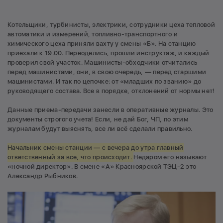
Котельщики, турбинисты, электрики, сотрудники цеха тепловой
автоматики и измерений, топливно-транспортного и
химического цеха приняли вахту у смены «Б». На станцию
приехали к 19.00. Переоделись, прошли инструктаж, и каждый
проверил свой участок. Машинисты-обходчики отчитались
перед машинистами, они, в свою очередь, — перед старшими
машинистами. И так по цепочке: от «младших по званию» до
руководящего состава. Все в порядке, отклонений от нормы нет!
Данные приема-передачи занесли в оперативные журналы. Это
документы строгого учета! Если, не дай Бог, ЧП, по этим
журналам будут выяснять, все ли всё сделали правильно.
Начальник смены станции — с вечера до утра главный
ответственный за все, что происходит.
Недаром его называют
«ночной директор». В смене «А» Красноярской ТЭЦ-2 это
Александр Рыбников.