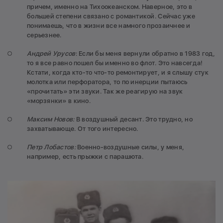
причем, именно на Тихоокеанском. Наверное, это в
большей степени связано с романтикой. Сейчас уже
понимаешь, что в жизни все намного прозаичнее и
серьезнее.
Андрей Урусов
: Если бы меня вернули обратно в 1983 год,
то я все равно пошел бы именно во флот. Это навсегда!
Кстати, когда кто-то что-то ремонтирует, и я слышу стук
молотка или перфоратора, то по инерции пытаюсь
«прочитать» эти звуки. Так же реагирую на звук
«морзянки» в кино.
Максим Новов:
В воздушный десант. Это трудно, но
захватывающе. От того интересно.
Петр Лобастов:
Военно-воздушные силы, у меня,
например, есть прыжки с парашюта.