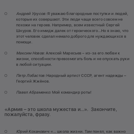
Андрей Урусов:
Я уважаю благородные поступки и людей,
которые их совершают. Эти люди чаще всего совсем не
похожи на героев. Например, всем известный Сергей
Шнуров. Его имидж далек от героического…Но я знаю, что
этот человек сделал немало доброго для нуждающихся в
помощи.
Максим Новов:
Алексей Маресьев – из-за его любви к
жизни, способности превозмогать боль и не опускать руки
в любой ситуации.
Петр Лобастов:
Народный артист СССР, агент надежды –
Георгий Жжёнов.
Павел Абраменко:
Мой командир роты!
«Армия – это школа мужества и…». Закончите,
пожалуйста, фразу.
Юрий Коханович
: «… школа жизни. Там понял, как важно