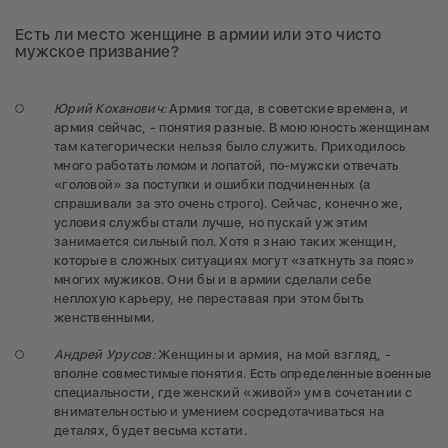
Есть ли место женщине в армии или это чисто
мужское призвание?
Юрий Коханович:
Армия тогда, в советские времена, и
армия сейчас, - понятия разные. В мою юность женщинам
там категорически нельзя было служить. Приходилось
много работать ломом и лопатой, по-мужски отвечать
«головой» за поступки и ошибки подчиненных (а
спрашивали за это очень строго). Сейчас, конечно же,
условия службы стали лучше, но пускай уж этим
занимается сильный пол. Хотя я знаю таких женщин,
которые в сложных ситуациях могут «заткнуть за пояс»
многих мужиков. Они бы и в армии сделали себе
неплохую карьеру, не переставая при этом быть
женственными.
Андрей Урусов:
Женщины и армия, на мой взгляд, -
вполне совместимые понятия. Есть определенные военные
специальности, где женский «живой» ум в сочетании с
внимательностью и умением сосредотачиваться на
деталях, будет весьма кстати.