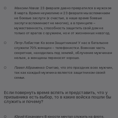
Максим Новов
: 23 февраля давно превратился в мужское
8 марта. Время неумолимо и 23 февраля мы вспоминаем
не боевые заслуги (к счастью, в наше время боевые
заслуги вспоминают не многие), а в принципе –
мужественность, способность защитить свой дом не
только от врагов с оружием, но и от жизненных невзгод.
Петр Лобастов
: Ко всем Защитникам! У нас в батальоне
служили 70% женщин – телефонистки. Военная часть
секретная, находилась под землей, облучение мужчинам
нельзя, а женщины переносят хорошо.
Павел Абраменко
: Считаю, что это праздник всех мужчин,
так как каждый мужчина является защитником своей
семьи.
Если повернуть время вспять и представить, что у
призывника есть выбор, то в какие войска пошли бы
служить и почему?
Юрий Коханович:
В юности мечтал служить на флоте,