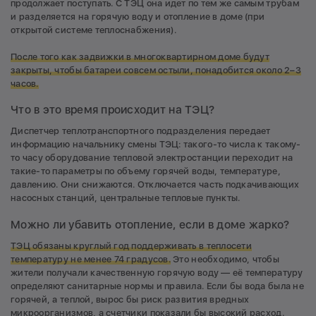
продолжает поступать. С ТЭЦ она идет по тем же самым трубам
и разделяется на горячую воду и отопление в доме (при
открытой системе теплоснабжения).
После того как задвижки в многоквартирном доме будут
закрыты, чтобы батареи совсем остыли, понадобится около 2–3
часов.
Что в это время происходит на ТЭЦ?
Диспетчер теплотранспортного подразделения передает
информацию начальнику смены ТЭЦ: такого-то числа к такому-
то часу оборудование тепловой электростанции переходит на
такие-то параметры по объему горячей воды, температуре,
давлению. Они снижаются. Отключается часть подкачивающих
насосных станций, центральные тепловые пункты.
Можно ли убавить отопление, если в доме жарко?
ТЭЦ обязаны круглый год поддерживать в теплосети
температуру не менее 74 градусов.
Это необходимо, чтобы
жители получали качественную горячую воду — её температуру
определяют санитарные нормы и правила. Если бы вода была не
горячей, а теплой, вырос бы риск развития вредных
микроорганизмов, а счетчики показали бы высокий расход.