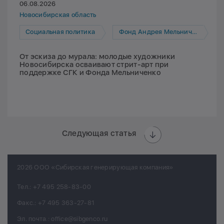
06.08.2026
Новосибирская область
Социальная политика
Фонд Андрея Мельниченко
От эскиза до мурала: молодые художники
Новосибирска осваивают стрит-арт при
поддержке СГК и Фонда Мельниченко
Следующая статья
2026 ООО «Сибирская генерирующая компания»
Тел.:
+7 495 258-83-00
Факс.:
+7 495 363-27-81
Эл. почта.:
office@sibgenco.ru