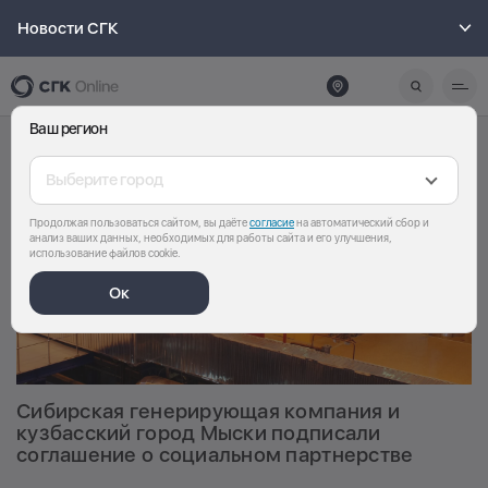
Новости СГК
Ваш регион
Выберите город
Продолжая пользоваться сайтом, вы даёте
согласие
на автоматический сбор и
анализ ваших данных, необходимых для работы сайта и его улучшения,
использование файлов cookie.
Ок
Сибирская генерирующая компания и
кузбасский город Мыски подписали
соглашение о социальном партнерстве