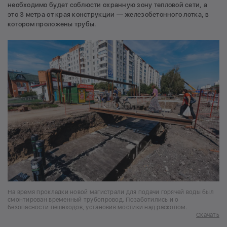
необходимо будет соблюсти охранную зону тепловой сети, а
это 3 метра от края конструкции — железобетонного лотка, в
котором проложены трубы.
На время прокладки новой магистрали для подачи горячей воды был
смонтирован временный трубопровод. Позаботились и о
безопасности пешеходов, установив мостики над раскопом.
Скачать