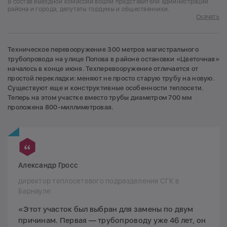
В состав выездной комиссии вошли представители администраций
района и города, депутаты гордумы и общественники.
Скачать
Техническое перевооружение 300 метров магистрального
трубопровода на улице Попова в районе остановки «Цветочная»
началось в конце июня. Техперевооружение отличается от
простой перекладки: меняют не просто старую трубу на новую.
Существуют еще и конструктивные особенности теплосети.
Теперь на этом участке вместо трубы диаметром 700 мм
проложена 800-миллиметровая.
Александр Гросс
директор теплосетевого подразделения СГК в
Барнауле
«Этот участок был выбран для замены по двум
причинам. Первая — трубопроводу уже 46 лет, он