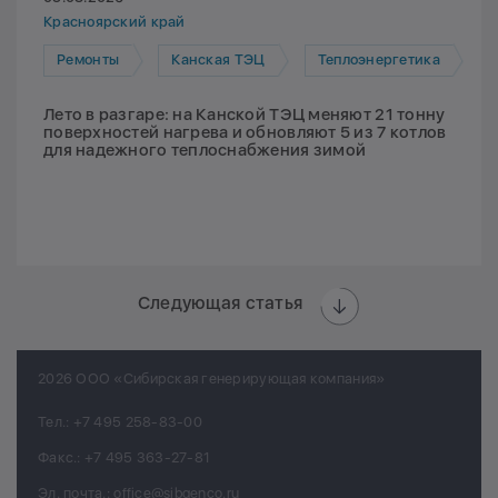
Красноярский край
Ремонты
Канская ТЭЦ
Теплоэнергетика
Лето в разгаре: на Канской ТЭЦ меняют 21 тонну
поверхностей нагрева и обновляют 5 из 7 котлов
для надежного теплоснабжения зимой
Следующая статья
2026 ООО «Сибирская генерирующая компания»
Тел.:
+7 495 258-83-00
Факс.:
+7 495 363-27-81
Эл. почта.:
office@sibgenco.ru