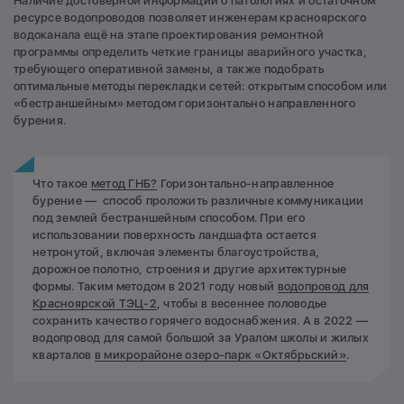
Наличие достоверной информации о патологиях и остаточном
ресурсе водопроводов позволяет инженерам красноярского
водоканала ещё на этапе проектирования ремонтной
программы определить четкие границы аварийного участка,
требующего оперативной замены, а также подобрать
оптимальные методы перекладки сетей: открытым способом или
«бестраншейным» методом горизонтально направленного
бурения.
Что такое
метод ГНБ?
Горизонтально-направленное
бурение — способ проложить различные коммуникации
под землей бестраншейным способом. При его
использовании поверхность ландшафта остается
нетронутой, включая элементы благоустройства,
дорожное полотно, строения и другие архитектурные
формы. Таким методом в 2021 году новый
водопровод для
Красноярской ТЭЦ-2
, чтобы в весеннее половодье
сохранить качество горячего водоснабжения. А в 2022 —
водопровод для самой большой за Уралом школы и жилых
кварталов
в микрорайоне озеро-парк «Октябрьский»
.