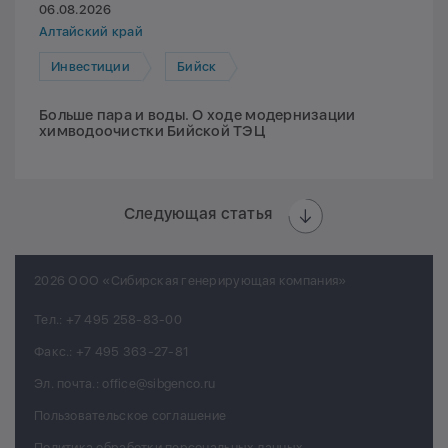
06.08.2026
Алтайский край
Инвестиции
Бийск
Больше пара и воды. О ходе модернизации
химводоочистки Бийской ТЭЦ
Следующая статья
2026 ООО «Сибирская генерирующая компания»
Тел.:
+7 495 258-83-00
Факс.:
+7 495 363-27-81
Эл. почта.:
office@sibgenco.ru
Пользовательское соглашение
Политика обработки персональных данных