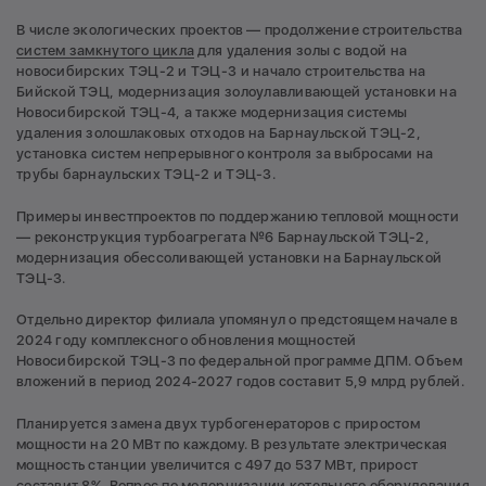
В числе экологических проектов — продолжение строительства
систем замкнутого цикла
для удаления золы с водой на
новосибирских ТЭЦ-2 и ТЭЦ-3 и начало строительства на
Бийской ТЭЦ, модернизация золоулавливающей установки на
Новосибирской ТЭЦ-4, а также модернизация системы
удаления золошлаковых отходов на Барнаульской ТЭЦ-2,
установка систем непрерывного контроля за выбросами на
трубы барнаульских ТЭЦ-2 и ТЭЦ-3.
Примеры инвестпроектов по поддержанию тепловой мощности
— реконструкция турбоагрегата №6 Барнаульской ТЭЦ-2,
модернизация обессоливающей установки на Барнаульской
ТЭЦ-3.
Отдельно директор филиала упомянул о предстоящем начале в
2024 году комплексного обновления мощностей
Новосибирской ТЭЦ-3 по федеральной программе ДПМ. Объем
вложений в период 2024-2027 годов составит 5,9 млрд рублей.
Планируется замена двух турбогенераторов с приростом
мощности на 20 МВт по каждому. В результате электрическая
мощность станции увеличится с 497 до 537 МВт, прирост
составит 8%. Вопрос по модернизации котельного оборудования