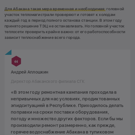
Для Абакана такая мера временная и необходимая:
головной
участок тепломагистрали проверяют и готовят к холодам
каждый год в период полного останова станции. В этом году
принято решение ТЭЦ не останавливать. Но головной участок
теплосети проверить крайне важно: от его работоспособности
зависит теплоснабжение всего города.
Андрей Аплошкин
Директор Абаканского филиала СГК
«В этом году ремонтная кампания проходила в
непривычных для нас условиях, продиктованных
эпидситуацией в Республике. Приходилось делать
поправки на сроки поставки оборудования,
погоду и множество других факторов. Если бы мы
производили ремонт размеренно, как прежде,
горячее водоснабжение Абакана в тупиковом