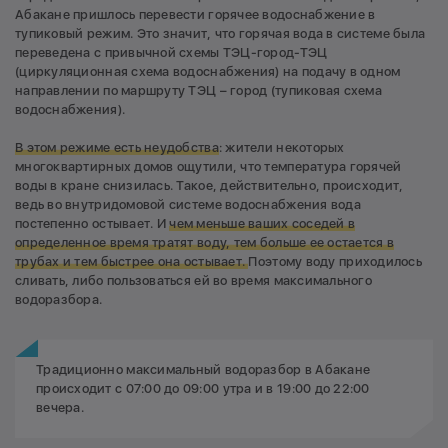
Абакане пришлось перевести горячее водоснабжение в
тупиковый режим. Это значит, что горячая вода в системе была
переведена с привычной схемы ТЭЦ-город-ТЭЦ
(циркуляционная схема водоснабжения) на подачу в одном
направлении по маршруту ТЭЦ – город (тупиковая схема
водоснабжения).
В этом режиме есть неудобства
: жители некоторых
многоквартирных домов ощутили, что температура горячей
воды в кране снизилась. Такое, действительно, происходит,
ведь во внутридомовой системе водоснабжения вода
постепенно остывает. И
ч
ем меньше ваших соседей в
определенное время тратят воду, тем больше ее остается в
трубах и тем быстрее она остывает.
Поэтому воду приходилось
сливать, либо пользоваться ей во время максимального
водоразбора.
Традиционно максимальный водоразбор в Абакане
происходит с 07:00 до 09:00 утра и в 19:00 до 22:00
вечера.