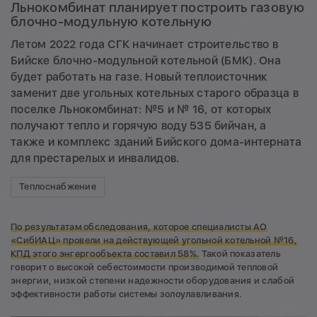
Льнокомбинат планирует построить газовую
блочно-модульную котельную
Летом 2022 года СГК начинает строительство в
Бийске блочно-модульной котельной (БМК). Она
будет работать на газе. Новый теплоисточник
заменит две угольных котельных старого образца в
поселке Льнокомбинат: №5 и № 16, от которых
получают тепло и горячую воду 535 бийчан, а
также и комплекс зданий Бийского дома-интерната
для престарелых и инвалидов.
Теплоснабжение
По результатам обследования, которое специалисты АО
«СибИАЦ» провели на действующей угольной котельной №16,
КПД этого энгергообъекта составил 58%.
Такой показатель
говорит о высокой себестоимости производимой тепловой
энергии, низкой степени надежности оборудования и слабой
эффективности работы системы золоулавливания.