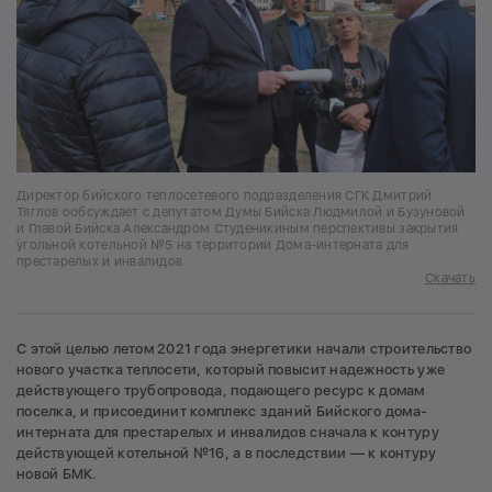
Директор бийского теплосетевого подразделения СГК Дмитрий
Тяглов ообсуждает с депутатом Думы Бийска Людмилой и Бузуновой
и Главой Бийска Александром Студеникиным перспективы закрытия
угольной котельной №5 на территории Дома-интерната для
престарелых и инвалидов
Скачать
С этой целью летом 2021 года энергетики начали строительство
нового участка теплосети, который повысит надежность уже
действующего трубопровода, подающего ресурс к домам
поселка, и присоединит комплекс зданий Бийского дома-
интерната для престарелых и инвалидов сначала к контуру
действующей котельной №16, а в последствии — к контуру
новой БМК.