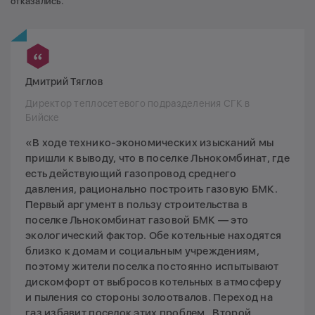
отказались.
Дмитрий Тяглов
Директор теплосетевого подразделения СГК в
Бийске
«В ходе технико-экономических изысканий мы
пришли к выводу, что в поселке Льнокомбинат, где
есть действующий газопровод среднего
давления, рационально построить газовую БМК.
Первый аргумент в пользу строительства в
поселке Льнокомбинат газовой БМК — это
экологический фактор. Обе котельные находятся
близко к домам и социальным учреждениям,
поэтому жители поселка постоянно испытывают
дискомфорт от выбросов котельных в атмосферу
и пыления со стороны золоотвалов. Переход на
газ избавит поселок этих проблем. Второй