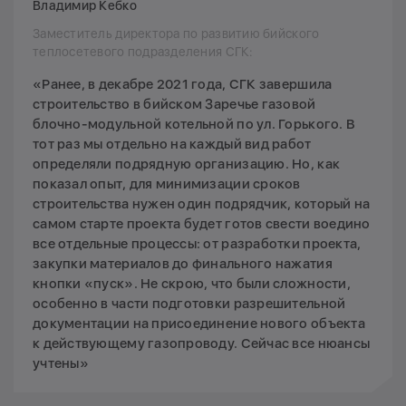
Владимир Кебко
Заместитель директора по развитию бийского
теплосетевого подразделения СГК:
«Ранее, в декабре 2021 года, СГК завершила
строительство в бийском Заречье газовой
блочно-модульной котельной по ул. Горького. В
тот раз мы отдельно на каждый вид работ
определяли подрядную организацию. Но, как
показал опыт, для минимизации сроков
строительства нужен один подрядчик, который на
самом старте проекта будет готов свести воедино
все отдельные процессы: от разработки проекта,
закупки материалов до финального нажатия
кнопки «пуск». Не скрою, что были сложности,
особенно в части подготовки разрешительной
документации на присоединение нового объекта
к действующему газопроводу. Сейчас все нюансы
учтены»