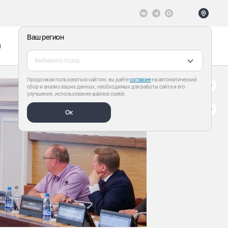
Ваш регион
ы
Меню
Все теги
Выберите город
Продолжая пользоваться сайтом, вы даёте
согласие
на автоматический
сбор и анализ ваших данных, необходимых для работы сайта и его
улучшения, использование файлов cookie.
Ок