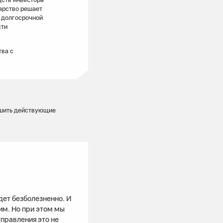
арство решает
в долгосрочной
сти
ва с
ршить действующие
дет безболезненно. И
им. Но при этом мы
правления это не