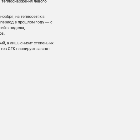
ы теплоснабжения левого
ноября, на теплосетях в
 период в прошлом году — с
ний в неделю,
ов.
й, а лишь снизит степень их
тов СГК планирует за счет