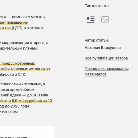
Тип контента
ег» — комплекс мер для
ает повышение
унктов
(ЦТП), к которым
Автор статьи:
 модернизация старого, а
Наталия Барсукова
варительным планам,
Все публикации автора
, предусмотренных
Правила использования
тей и тепловых источников
материалов
ибирска и СГК.
плосети и котельные, а
й ежегодный объем
жений вдвое — до 600 млн
йство 5,5 млрд рублей за 10
од до 2025 года.
м износом.
дств инвестора