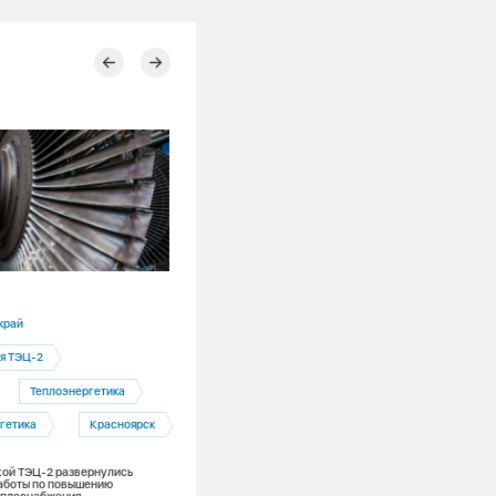
17.07.2026
край
Новосибирская область
я ТЭЦ-2
Новосибирск
Подготовка к 
Теплоэнергетика
Новосибирские теплоэнергетики назв
управляющие компании — лидеров в
гетика
Красноярск
подготовке к зиме
ой ТЭЦ-2 развернулись
аботы по повышению