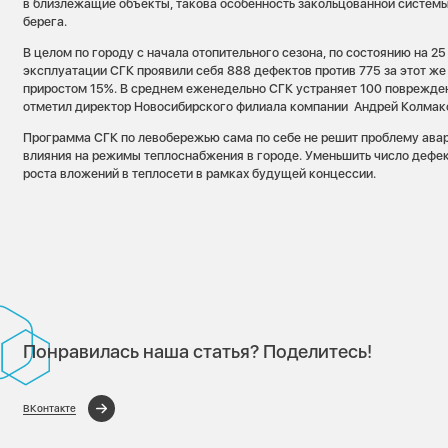
в близлежащие объекты, такова особенность закольцованной систем
берега.
В целом по городу с начала отопительного сезона, по состоянию на 25 
эксплуатации СГК проявили себя 888 дефектов против 775 за этот же
приростом 15%. В среднем еженедельно СГК устраняет 100 поврежде
отметил директор Новосибирского филиала компании Андрей Колмак
Программа СГК по левобережью сама по себе не решит проблему авари
влияния на режимы теплоснабжения в городе. Уменьшить число дефек
роста вложений в теплосети в рамках будущей концессии.
Понравилась наша статья? Поделитесь!
ВКонтакте