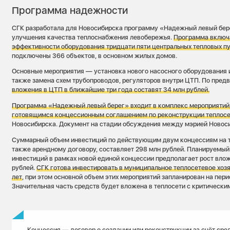
Программа надежности
СГК разработала для Новосибирска программу «Надежный левый бер
улучшения качества теплоснабжения левобережья.
Программа включ
эффективности оборудования тридцати пяти центральных тепловых п
подключены 366 объектов, в основном жилых домов.
Основные мероприятия — установка нового насосного оборудования и
также замена схем трубопроводов, регуляторов внутри ЦТП. По пред
вложения в ЦТП в ближайшие три года составят 34 млн рублей.
Программа «Надежный левый берег» входит в комплекс мероприятий
готовящимся концессионным соглашением по реконструкции теплосе
Новосибирска. Документ на стадии обсуждения между мэрией Новос
Суммарный объем инвестиций по действующим двум концессиям на те
также арендному договору, составляет 298 млн рублей. Планируемы
инвестиций в рамках новой единой концессии предполагает рост вло
рублей.
СГК готова инвестировать в муниципальное теплосетевое хозя
лет
, при этом основной объем этих мероприятий запланирован на пери
Значительная часть средств будет вложена в теплосети с критически
Концессия — договор о создании или реконструкции за счёт сре