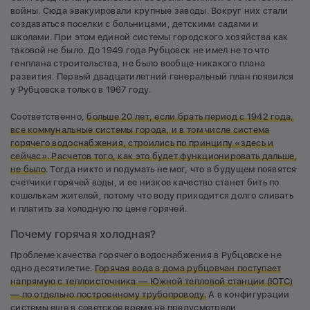
войны. Сюда эвакуировали крупные заводы. Вокруг них стали
создаваться поселки с больницами, детскими садами и
школами. При этом единой системы городского хозяйства как
таковой не было. До 1949 года Рубцовск не имел не то что
генплана строительства, не было вообще никакого плана
развития. Первый двадцатилетний генеральный план появился
у Рубцовска только в 1967 году.
Соответственно,
больше 20 лет, если брать период
с 1942 года,
все коммунальные системы города, и в том числе система
горячего водоснабжения, строились по принципу «здесь и
сейчас». Расчетов того, как это будет функционировать дальше,
не было
. Тогда никто и подумать не мог, что в будущем появятся
счетчики горячей воды, и ее низкое качество станет бить по
кошелькам жителей, потому что воду приходится долго сливать
и платить за холодную по цене горячей.
Почему горячая холодная?
Проблеме качества горячего водоснабжения в Рубцовске не
одно десятилетие.
Горячая вода в дома рубцовчан поступает
напрямую с теплоисточника — Южной тепловой станции (ЮТС)
— по отдельно построенному трубопроводу.
А в конфигурации
системы еще в советское время не предусмотрели