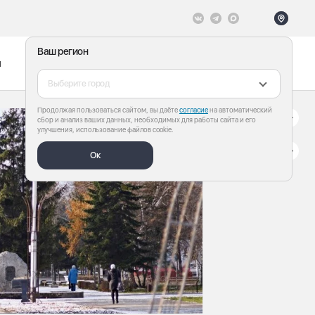
Ваш регион
ы
Меню
Все теги
Выберите город
Продолжая пользоваться сайтом, вы даёте
согласие
на автоматический
сбор и анализ ваших данных, необходимых для работы сайта и его
улучшения, использование файлов cookie.
Ок