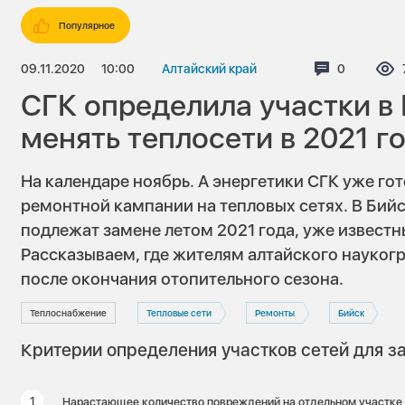
Популярное
09.11.2020
10:00
Алтайский край
Комментар
0
СГК определила участки в 
менять теплосети в 2021 г
На календаре ноябрь. А энергетики СГК уже го
ремонтной кампании на тепловых сетях. В Бийс
подлежат замене летом 2021 года, уже известны
Рассказываем, где жителям алтайского науког
после окончания отопительного сезона.
Теплоснабжение
Тепловые сети
Ремонты
Бийск
Критерии определения участков сетей для 
Нарастающее количество повреждений на отдельном участке 