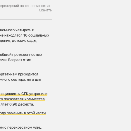
овреждений на тепловых сетях
Скачать
 немного четырех- и
же находятся 16 социальных
дения, детские сады,
— общей протяженностью
ами. Возраст этих
нергетикам приходится
ного сектора, но и для
специалисты СГК устранили
го показателя количества
вляет 0,96 дефекта.
оду заменить в этой части
ом с перекрестком улиц