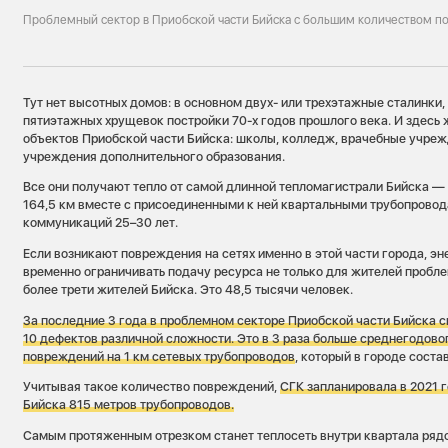
Проблемный сектор в Приобской части Бийска с большим количеством п
Тут нет высотных домов: в основном двух- или трехэтажные сталинки,
пятиэтажных хрущевок постройки 70-х годов прошлого века. И здесь 
объектов Приобской части Бийска: школы, колледж, врачебные учреж
учреждения дополнительного образования.
Все они получают тепло от самой длинной тепломагистрали Бийска 
164,5 км вместе с присоединенными к ней квартальными трубопровод
коммуникаций 25–30 лет.
Если возникают повреждения на сетях именно в этой части города, э
временно ограничивать подачу ресурса не только для жителей проблем
более трети жителей Бийска. Это 48,5 тысячи человек.
За последние 3 года в проблемном секторе Приобской части Бийска 
10 дефектов различной сложности.
Это в 3 раза больше среднегодово
повреждений на 1 км сетевых трубопроводов
, который в городе соста
Учитывая такое количество повреждений,
СГК запланировала в 2021 г
Бийска 815 метров трубопроводов.
Самым протяженным отрезком станет теплосеть внутри квартала ряд