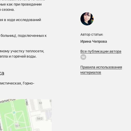
ные как при проведении
 сезона.
ая в ходе исследований
Автор статьи:
 больниц), подключенных к
Ирина Чепрова
ному участку теплосети,
Все публикации автора
епла и горячей воды.
Правила использования
ка
материалов
истическая, Горно-