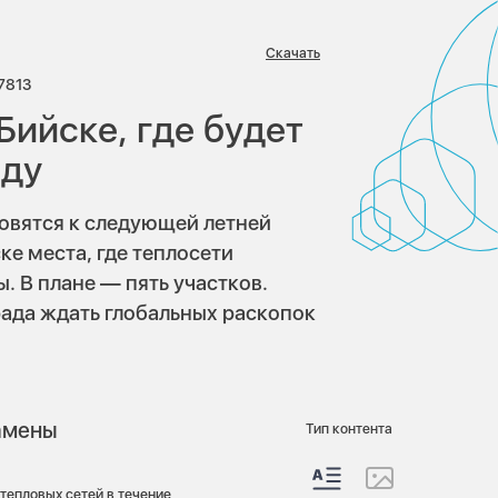
Скачать
иев:
Просмотров:
7813
Бийске, где будет
оду
товятся к следующей летней
ке места, где теплосети
. В плане — пять участков.
рада ждать глобальных раскопок
замены
Тип контента
тепловых сетей в течение