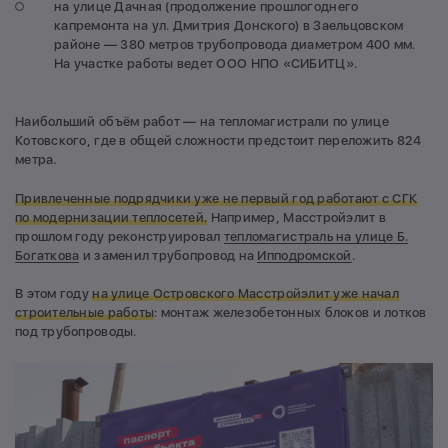
на улице Дачная (продолжение прошлогоднего
капремонта на ул. Дмитрия Донского) в Заельцовском
районе — 380 метров трубопровода диаметром 400 мм.
На участке работы ведет ООО НПО «СИБИТЦ».
Наибольший объём работ — на тепломагистрали по улице
Котовского, где в общей сложности предстоит переложить 824
метра.
Привлеченные подрядчики уже не первый год работают с СГК
по модернизации теплосетей.
Например, Масстройэлит в
прошлом году реконструировал
тепломагистраль на улице Б.
Богаткова
и заменил трубопровод на
Ипподромской
.
В этом году
на улице Островского Масстройэлит уже начал
строительные работы
: монтаж железобетонных блоков и лотков
под трубопроводы.