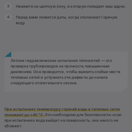
Пролетарская 29, 29/1, 29/2, 29/3, 29/4).
71а, 73, 73а, 73б, 75, 75а, 75б, 77, 77а, 77б; б-р Строителей
Нажмите на цветную зону, в которую попадает ваш адрес.
11, 13, 15.
Перед вами появятся даты, когда отключают горячую
Потребители 1/2 кв. № 32:
ул. Марковцева 8, 10, б-р
воду.
Строителей 47/1, 53, 53а, 54а, 55.
Рудничный район: в
границах: ул. Нахимова, пр.
Шахтеров, ул. Волкова, ул. Терешковой, Сосновый бульвар,
ул. Серебряный бор, пр. Шахтеров.
Летние гидравлические испытания теплосетей — это
Кварталы: 1, 2-3, 4/15, 5/13, 6, 7, 9, 10, 10а, 11, 11а, 12, 12а,
проверка трубопроводов на прочность повышенным
13, 14, 16, Школа №46 по ул. Нахимова 177.
давлением. Она проводится, чтобы выявить слабые места
тепловых сетей и устранить эти дефекты до начала
следующего отопительного сезона.
При испытаниях температуру горячей воды в тепловых сетях
понижают до +40 °С.
Это необходимо для безопасности: если
при испытаниях вода выйдет на поверхность, она никого не
обожжет.