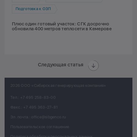
Подготовка к ОЗП
Плюс один готовый участок: СГК досрочно
обновила 400 метров теплосети в Кемерове
Следующая статья
2026 ООО «Сибирская генерирующая компания»
Тел.:
+7 495 258-83-00
Факс.:
+7 495 363-27-81
Эл. почта.:
office@sibgenco.ru
Пользовательское соглашение
Политика обработки персональных данных