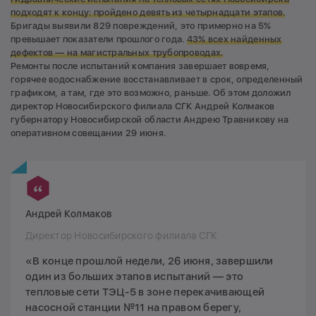
подходят к концу:
пройдено девять из четырнадцати этапов.
Бригады выявили 829 повреждений, это примерно на 5%
превышает показатели прошлого года.
43% всех найденных
дефектов — на магистральных трубопроводах.
Ремонты после испытаний компания завершает вовремя,
горячее водоснабжение восстанавливает в срок, определенный
графиком, а там, где это возможно, раньше. Об этом доложил
директор Новосибирского филиала СГК Андрей Колмаков
губернатору Новосибирской области Андрею Травникову на
оперативном совещании 29 июня.
Андрей Колмаков
Директор Новосибирского филиала СГК
«В конце прошлой недели, 26 июня, завершили
один из больших этапов испытаний — это
тепловые сети ТЭЦ-5 в зоне перекачивающей
насосной станции №11 на правом берегу,