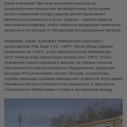
утром и вечером. При этом они ориентируются на
среднесуточные показатели метеопрогнозов. Но во время
резких изменений погоды задание диспетчеров может
меняться несколько раз в сутки. Задача — сделать переход
максимально плавным, чтобы теплосети выдержали изменение
нагрузки и не лопнули от температурного расширения металла.
Например, утром, 9 декабря температура на выходе с
красноярских ТЭЦ была + 82…+84°C. После обеда задание
поменялось на + 89°C, а при среднесуточной температуре -
20°C сетевую воду нужно будет нагреть до + 118°C. Чтобы
обеспечить теплоснабжение в морозы, на теплоисточниках
подключается в работу резервное оборудование, дежурные
бригады СГК увеличивают частоту обходов, а ремонтные
службы переходят в режим повышенной готовности. В это время
плановые работы на теплосетях не проводятся, а персонал и
спецтехника в любой момент готовы к экстренному выезду.