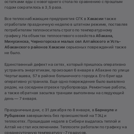
остатками еды с новогоднего стола по сравнению с прошлым
годом сократилось в 3,5 раза.
Все теплоснабжающие предприятия СГК в
Хакасии
также
отработали праздничную неделю в штатном режиме, поставляя
потребителям теплоноситель строго по температурному
графику. На объектах теплосетевого хозяйства
Абакана,
Минусинска, Черногорска и малых сел Алтайского и Усть-
Абаканского районов Хакасии
серьезных повреждений также
не было.
Единственный дефект на сетях, который пришлось оперативно
устранять энергетикам, произошел 6 января в Абакане по улице
Чертыгашева, 57 в районе больничного городка. Его бригада
оперативно устранила. Еще одно повреждение было выявлено
рядом, на соседнем отрезке трубопровода. Ремонтные работы,
а также обратная засыпка траншеи выполнены на следующий
день — 7 января.
Праздничные дни, с 31 декабря по 8 января, в
Барнауле
и
Рубцовске
завершились без происшествий на ТЭЦ и
теплосетях. Прошедшая неделя в Сибири выдалась теплой и
Алтай не стал исключением. Теплосети работали по графику на
среднесуточную температуру -7 градусов.