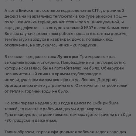
А вот в
Бийске
теплосетевое подразделение СГК устранило 3
дефекта на квартальных теплосетях в контуре Бийской ТЭЦ —
по ул. Воинов-Интернационалистов и по ул. Винокуренной, и
еще два дефекта — в контуре котельной №37 в селе Фоминское.
Во всех случаях ремонтные работы прошли в штатном режиме,
температура воздуха в квартирах домов, попавших под
отключение, не опускалась ниже +20 градусов.
В поселке городского типа
Лучегорск
Приморского края
выходные прошли спокойно. Повреждений на тепловых сетях,
которые сказались бы на потребителях, не было. Обнаружен
незначительный свищ на прямом трубопроводе в
индивидуальном жилом секторе на ул. Лесная. Дежурная
бригада оперативно устранила его. Отключения потребителей
от тепла и горячей воды не было.
Но если первая неделя 2023 года в целом по Сибири была
теплой, то вместе с рабочими днями идут морозы.
Прогнозируются стремительные температурные качели от +0 до
-30 градусов и даже ниже.
Таким образом, первая официальная рабочая неделя года для