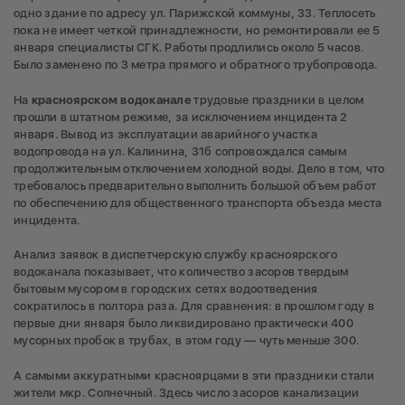
одно здание по адресу ул. Парижской коммуны, 33. Теплосеть
пока не имеет четкой принадлежности, но ремонтировали ее 5
января специалисты СГК. Работы продлились около 5 часов.
Было заменено по 3 метра прямого и обратного трубопровода.
На
красноярском водоканале
трудовые праздники в целом
прошли в штатном режиме, за исключением инцидента 2
января. Вывод из эксплуатации аварийного участка
водопровода на ул. Калинина, 31б сопровождался самым
продолжительным отключением холодной воды. Дело в том, что
требовалось предварительно выполнить большой объем работ
по обеспечению для общественного транспорта объезда места
инцидента.
Анализ заявок в диспетчерскую службу красноярского
водоканала показывает, что количество засоров твердым
бытовым мусором в городских сетях водоотведения
сократилось в полтора раза. Для сравнения: в прошлом году в
первые дни января было ликвидировано практически 400
мусорных пробок в трубах, в этом году — чуть меньше 300.
А самыми аккуратными красноярцами в эти праздники стали
жители мкр. Солнечный. Здесь число засоров канализации