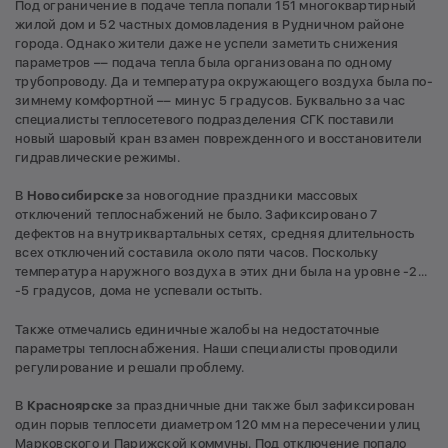
Под ограничение в подаче тепла попали 151 многоквартирный
жилой дом и 52 частных домовладения в Рудничном районе
города. Однако жители даже не успели заметить снижения
параметров –– подача тепла была организована по одному
трубопроводу. Да и температура окружающего воздуха была по-
зимнему комфортной –– минус 5 градусов. Буквально за час
специалисты теплосетевого подразделения СГК поставили
новый шаровый кран взамен поврежденного и восстановители
гидравлические режимы.
В
Новосибирске
за новогодние праздники массовых
отключений теплоснабжений не было. Зафиксировано 7
дефектов на внутриквартальных сетях, средняя длительность
всех отключений составила около пяти часов. Поскольку
температура наружного воздуха в этих дни была на уровне -2...
-5 градусов, дома не успевали остыть.
Также отмечались единичные жалобы на недостаточные
параметры теплоснабжения. Наши специалисты проводили
регулирование и решали проблему.
В
Красноярске
за праздничные дни также был зафиксирован
один порыв теплосети диаметром 120 мм на пересечении улиц
Марковского и Парижской коммуны. Под отключение попало