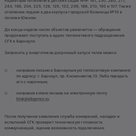
Радиаторы потеплели в детских садах №№ 161, 230, 280, 277,
243, 166, 204, 225, 128, 125, 132, 209, 188, 210, 193 и 107. Также
отопление подали в два корпуса городской больницы №10 в
поселке Южном.
До конца недели число объектов увеличится — обращения
продолжают поступать в адрес теплосетевого подразделения
СГК в Барнауле.
Запросить у энергетиков досрочный запуск тепла можно:
направив письмо в Барнаульскую теплосетевую компанию
по адресу: г. Барнаул, пр. Космонавтов,13. Либо передать
его с нарочным;
направив копию письма на электронную почту
btsk@sibgenco.ru
.
После получения заявления служба измерений, наладки и
испытаний СГК проверит техническую готовность
коммуникаций, оценив возможность подключения.