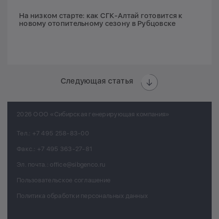
На низком старте: как СГК-Алтай готовится к
новому отопительному сезону в Рубцовске
Следующая статья
2026 ООО «Сибирская генерирующая компания»
Тел.:
+7 495 258-83-00
Факс.:
+7 495 363-27-81
Эл. почта.:
office@sibgenco.ru
Пользовательское соглашение
Политика обработки персональных данных