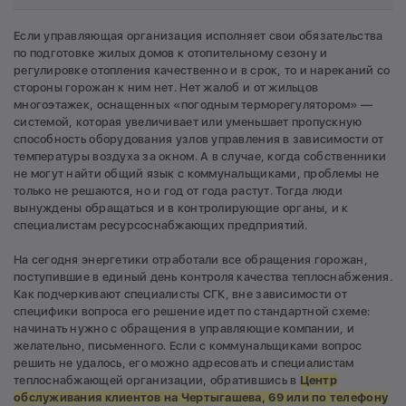
Если управляющая организация исполняет свои обязательства
по подготовке жилых домов к отопительному сезону и
регулировке отопления качественно и в срок, то и нареканий со
стороны горожан к ним нет. Нет жалоб и от жильцов
многоэтажек, оснащенных «погодным терморегулятором» —
системой, которая увеличивает или уменьшает пропускную
способность оборудования узлов управления в зависимости от
температуры воздуха за окном. А в случае, когда собственники
не могут найти общий язык с коммунальщиками, проблемы не
только не решаются, но и год от года растут. Тогда люди
вынуждены обращаться и в контролирующие органы, и к
специалистам ресурсоснабжающих предприятий.
На сегодня энергетики отработали все обращения горожан,
поступившие в единый день контроля качества теплоснабжения.
Как подчеркивают специалисты СГК, вне зависимости от
специфики вопроса его решение идет по стандартной схеме:
начинать нужно с обращения в управляющие компании, и
желательно, письменного. Если с коммунальщиками вопрос
решить не удалось, его можно адресовать и специалистам
теплоснабжающей организации, обратившись в
Центр
обслуживания клиентов на Чертыгашева, 69 или по телефону