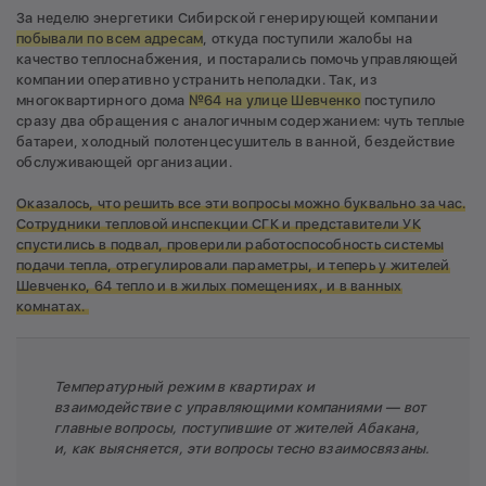
За неделю энергетики Сибирской генерирующей компании
побывали по всем адресам
, откуда поступили жалобы на
качество теплоснабжения, и постарались помочь управляющей
компании оперативно устранить неполадки. Так, из
многоквартирного дома
№64 на улице Шевченко
поступило
сразу два обращения с аналогичным содержанием: чуть теплые
батареи, холодный полотенцесушитель в ванной, бездействие
обслуживающей организации.
Оказалось, что решить все эти вопросы можно буквально за час.
Сотрудники тепловой инспекции СГК и представители УК
спустились в подвал, проверили работоспособность системы
подачи тепла, отрегулировали параметры, и теперь у жителей
Шевченко, 64 тепло и в жилых помещениях, и в ванных
комнатах.
Температурный режим в квартирах и
взаимодействие с управляющими компаниями — вот
главные вопросы, поступившие от жителей Абакана,
и, как выясняется, эти вопросы тесно взаимосвязаны.