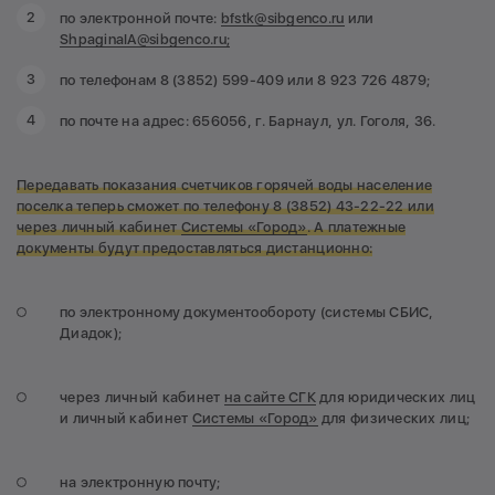
по электронной почте:
bfstk@sibgenco.ru
или
ShpaginaIA@sibgenco.ru;
по телефонам 8 (3852) 599-409 или 8 923 726 4879;
по почте на адрес: 656056, г. Барнаул, ул. Гоголя, 36.
Передавать показания счетчиков горячей воды население
поселка теперь сможет по телефону 8 (3852) 43-22-22
или
через личный кабинет
Системы «Город»
. А платежные
документы будут предоставляться дистанционно:
по электронному документообороту (системы СБИС,
Диадок);
через личный кабинет
на сайте СГК
для юридических лиц
и личный кабинет
Системы «Город»
для физических лиц;
на электронную почту;