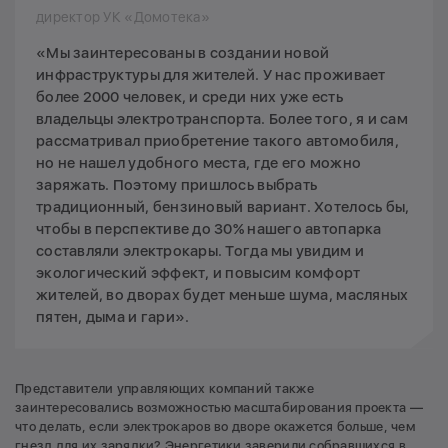
директор УК «Домотека»
«Мы заинтересованы в создании новой
инфраструктуры для жителей. У нас проживает
более 2000 человек, и среди них уже есть
владельцы электротранспорта. Более того, я и сам
рассматривал приобретение такого автомобиля,
но не нашел удобного места, где его можно
заряжать. Поэтому пришлось выбрать
традиционный, бензиновый вариант. Хотелось бы,
чтобы в перспективе до 30% нашего автопарка
составляли электрокары. Тогда мы увидим и
экологический эффект, и повысим комфорт
жителей, во дворах будет меньше шума, масляных
пятен, дыма и гари».
Представители управляющих компаний также
заинтересовались возможностью масштабирования проекта —
что делать, если электрокаров во дворе окажется больше, чем
гнезд для их зарядки? Энергетики заверили собравшихся в