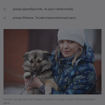
улица Декабристов, 1а (цех теплосетей),
улица Южная, 7а (автотранспортный цех).
Только на еду для питомцев в приюте уходит около 3000 рублей в
день