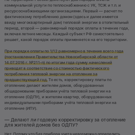
коммунальной услуги по теплоснабжению с УК, ТСЖ и т.п. и
ресурсоснабжающими организациями. Первый — расчет по
фактическому потреблению домом (здесь и далее имеется
ввиду многоквартирный дом) тепловой энергии в отопительный
период, второй — равномерный порядок оплаты в течение года,
включая летние месяцы. Каждый субъект РФ самостоятельно
решает, какой порядок оплаты применяется на его территории.
При порядке оплаты по 1/12 равномерно в течение всего года
(постановление Правительства Новосибирской области от
14.07.2016 г. №211-п) по итогам года сумму начислений
приводят в соответствие со стоимостью фактического
потребления тепловой энергии на отопление за
предшествующий год.
То есть, корректировку платы по
отоплению делают жителям домов, оборудованных
общедомовыми приборами учёта тепловой энергии на
отопление (ОДПУ), и жителям квартир, оборудованных
индивидуальными приборами учёта тепловой энергии на
отопление (ИПУ).
— Делают ли годовую корректировку за отопление
для жителей домов без ОДПУ?
Нет. Потому что без прибора учета невозможно определить