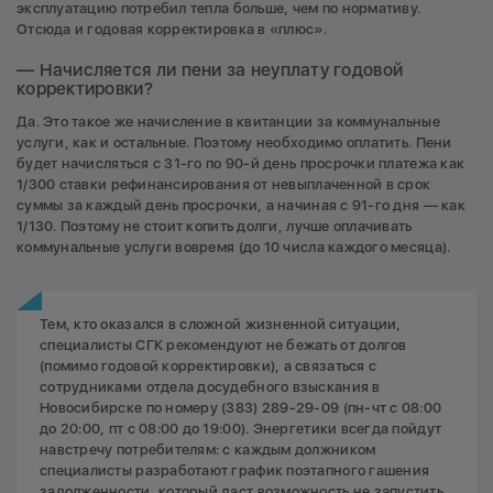
эксплуатацию потребил тепла больше, чем по нормативу.
Отсюда и годовая корректировка в «плюс».
— Начисляется ли пени за неуплату годовой
корректировки?
Да. Это такое же начисление в квитанции за коммунальные
услуги, как и остальные. Поэтому необходимо оплатить. Пени
будет начисляться с 31-го по 90-й день просрочки платежа как
1/300 ставки рефинансирования от невыплаченной в срок
суммы за каждый день просрочки, а начиная с 91-го дня — как
1/130. Поэтому не стоит копить долги, лучше оплачивать
коммунальные услуги вовремя (до 10 числа каждого месяца).
Тем, кто оказался в сложной жизненной ситуации,
специалисты СГК рекомендуют не бежать от долгов
(помимо годовой корректировки), а связаться с
сотрудниками отдела досудебного взыскания в
Новосибирске по номеру (383) 289-29-09 (пн-чт с 08:00
до 20:00, пт с 08:00 до 19:00). Энергетики всегда пойдут
навстречу потребителям: с каждым должником
специалисты разработают график поэтапного гашения
задолженности, который даст возможность не запустить