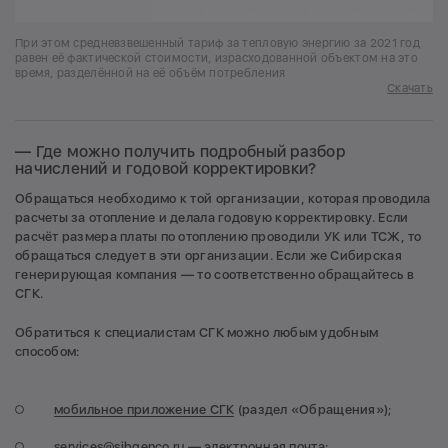
При этом средневзвешенный тариф за тепловую энергию за 2021 год
равен её фактической стоимости, израсходованной объектом на это
время, разделённой на её объём потребления
Скачать
— Где можно получить подробный разбор
начислений и годовой корректировки?
Обращаться необходимо к той организации, которая проводила
расчеты за отопление и делала годовую корректировку. Если
расчёт размера платы по отоплению проводили УК или ТСЖ, то
обращаться следует в эти организации. Если же Сибирская
генерирующая компания — то соответственно обращайтесь в
СГК.
Обратиться к специалистам СГК можно любым удобным
способом:
мобильное приложение СГК
(раздел «Обращения»);
services@sibgenco.ru
— электронная почта;