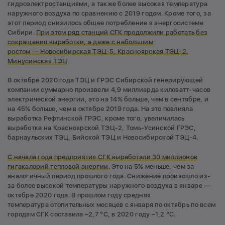
гидроэлектростанциями, а также более высокая температура
наружного воздуха по сравнению с 2019 годом. Кроме того, за
этот период снизилось общее потребление в энергосистеме
Сибири.
При этом ряд станций СГК продолжили работать без
сокращения выработки, а даже с небольшим
ростом —
Новосибирская ТЭЦ-5, Красноярская ТЭЦ-2,
Минусинская ТЭЦ
.
В октябре 2020 года ТЭЦ и ГРЭС Сибирской генерирующей
компании суммарно произвели 4,9 миллиарда киловатт-часов
электрической энергии, это на 14% больше, чем в сентябре, и
на 45% больше, чем в октябре 2019 года. На это повлияла
выработка Рефтинской ГРЭС, кроме того, увеличилась
выработка на Красноярской ТЭЦ-2, Томь-Усинской ГРЭС,
барнаульских ТЭЦ, Бийской ТЭЦ и Новосибирской ТЭЦ-4.
С начала года предприятия СГК выработали 30 миллионов
гигакалорий тепловой энергии
. Это на 5% меньше, чем за
аналогичный период прошлого года. Снижение произошло из-
за более высокой температуры наружного воздуха в январе —
октябре 2020 года. В прошлом году средняя
температура отопительных месяцев с января по октябрь по всем
городам СГК составила –2,7 °С, в 2020 году –1,2 °С.