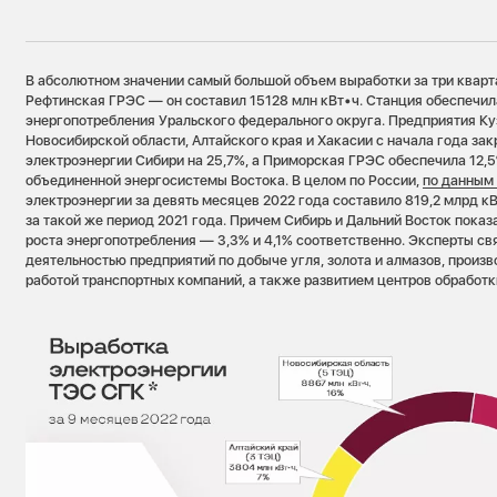
В абсолютном значении самый большой объем выработки за три кварт
Рефтинская ГРЭС — он составил 15128 млн кВт•ч. Станция обеспечи
энергопотребления Уральского федерального округа. Предприятия Ку
Новосибирской области, Алтайского края и Хакасии с начала года зак
электроэнергии Сибири на 25,7%, а Приморская ГРЭС обеспечила 12,
объединенной энергосистемы Востока. В целом по России,
по данным
электроэнергии за девять месяцев 2022 года составило 819,2 млрд кВт
за такой же период 2021 года. Причем Сибирь и Дальний Восток пока
роста энергопотребления — 3,3% и 4,1% соответственно. Эксперты св
деятельностью предприятий по добыче угля, золота и алмазов, произ
работой транспортных компаний, а также развитием центров обработк