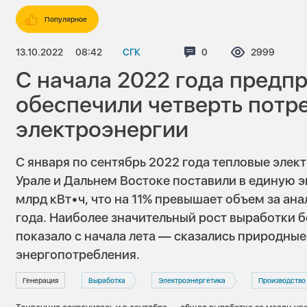
Популярное
13.10.2022
08:42
СГК
Комментариев:
0
Просмотров
2999
С начала 2022 года предп
обеспечили четверть потр
электроэнергии
С января по сентябрь 2022 года тепловые элек
Урале и Дальнем Востоке поставили в единую 
млрд кВт•ч, что на 11% превышает объем за а
года. Наиболее значительный рост выработки 
показало с начала лета — сказались природные
энергопотребления.
Генерация
Выработка
Электроэнергетика
Производство