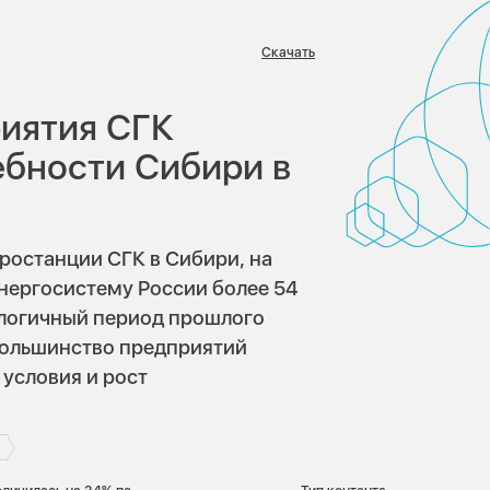
Скачать
:
риятия СГК
ебности Сибири в
тростанции СГК в Сибири, на
энергосистему России более 54
налогичный период прошлого
большинство предприятий
 условия и рост