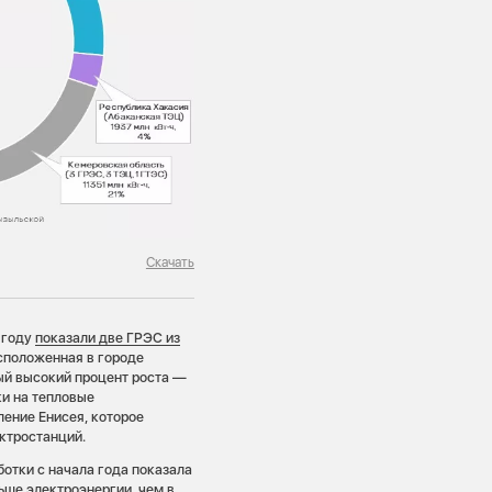
Скачать
 году
показали две ГРЭС из
сположенная в городе
ый высокий процент роста —
ки на тепловые
ление Енисея, которое
ктростанций.
отки с начала года показала
льше электроэнергии, чем в