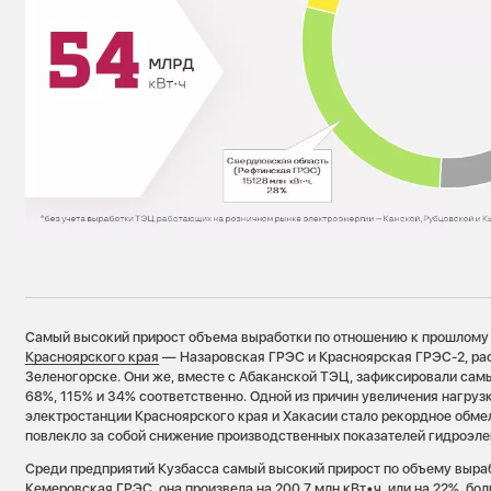
Самый высокий прирост объема выработки по отношению к прошлому
Красноярского края
— Назаровская ГРЭС и Красноярская ГРЭС-2, ра
Зеленогорске. Они же, вместе с Абаканской ТЭЦ, зафиксировали сам
68%, 115% и 34% соответственно. Одной из причин увеличения нагруз
электростанции Красноярского края и Хакасии стало рекордное обме
повлекло за собой снижение производственных показателей гидроэле
Среди предприятий Кузбасса самый высокий прирост по объему выраб
Кемеровская ГРЭС, она произвела на 200,7 млн кВт•ч, или на 22%, бо