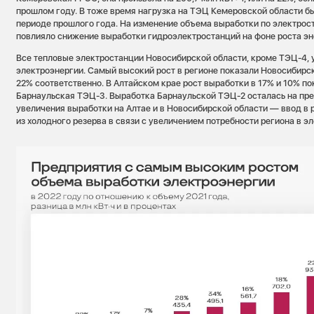
прошлом году. В тоже время нагрузка на ТЭЦ Кемеровской области б
периоде прошлого года. На изменение объема выработки по электро
повлияло снижение выработки гидроэлектростанций на фоне роста эн
Все тепловые электростанции Новосибирской области, кроме ТЭЦ-4, 
электроэнергии. Самый высокий рост в регионе показали Новосибирс
22% соответственно. В Алтайском крае рост выработки в 17% и 10% п
Барнаульская ТЭЦ-3. Выработка Барнаульской ТЭЦ-2 осталась на пр
увеличения выработки на Алтае и в Новосибирской области — ввод в 
из холодного резерва в связи с увеличением потребности региона в э