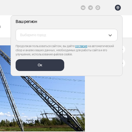
Ваш регион
ы
Меню
Все теги
Выберите город
Продолжая пользоваться сайтом, вы даёте
согласие
на автоматический
сбор и анализ ваших данных, необходимых для работы сайта и его
улучшения, использование файлов cookie.
Ок