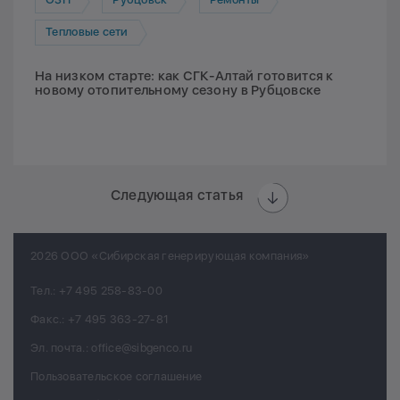
Тепловые сети
На низком старте: как СГК-Алтай готовится к
новому отопительному сезону в Рубцовске
Следующая статья
2026 ООО «Сибирская генерирующая компания»
Тел.:
+7 495 258-83-00
Факс.:
+7 495 363-27-81
Эл. почта.:
office@sibgenco.ru
Пользовательское соглашение