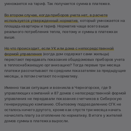
умножается на тариф. Так получается сумма в платежке.
Во втором случае, когда приборов учета нет, в расчете
используется утвержденный норматив
, который умножается на
площадь квартиры и тариф. Норматив чаще всего выше
реального потребления тепла, поэтому и суммы в платежках
выше.
Но что происходит, если УК или дома с непосредственной
формой управления
(когда дом содержат сами жильцы)
перестают передавать показания общедомовых приборов учета
в теплоснабжающую организацию? Тогда первые три месяца
платежи рассчитывают по средним показателям за предыдущие
месяцы, а потом считают по нормативу.
Именно такая ситуация и возникла в Черногорске, где 9
управляющих компаний и 87 домов с непосредственной формой
управления не передавали показания счетчиков в Сибирскую
генерирующую компанию. Сбытовому подразделению СГК не
осталось ничего другого, кроме как спустя три месяца начать
начислять плату за отопление по нормативу. В итоге у жителей
домов суммы в платежка выросли.