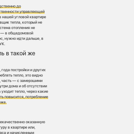
дственно до
тственности управляющей
 в нашей угловой квартире
вщик тепла, который не
истема отопления не
ы — в общедомовой
с, нужно идти дальше, в
УК.
ь в такой же
, года постройки и других
еблять тепло, это видно
, часть — с замерзшими
утри дома и об отсутствии
 уходит тепло, через какие
ть повысится, потребление
оже.
 некачественно оказанную
уру в квартире или,
урса и начисленным