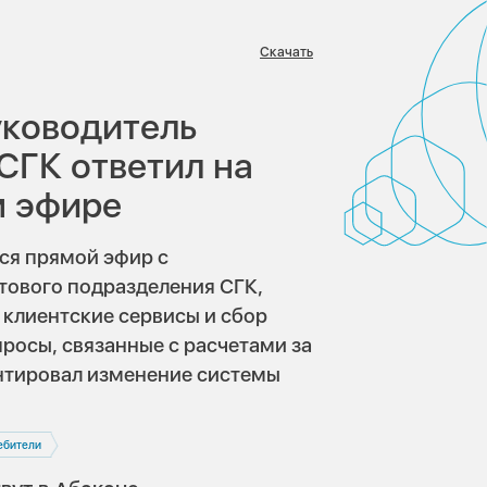
Скачать
в:
руководитель
СГК ответил на
м эфире
лся прямой эфир с
ового подразделения СГК,
 клиентские сервисы и сбор
просы, связанные с расчетами за
нтировал изменение системы
ебители