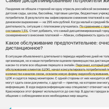
Самые дисциплинированные потребители жи
Пандемия не обошла стороной ни одну отрасль российской экономики:
детские сады, школы, бассейны, торговые центры, бюджетные учреж
потребители. В результате мы зафиксировали снижение платежей в на
денежном выражении — на 295 млн рублей. Когда малый и средний б
деятельность, ситуация с платежами улучшилась.
П
о сравнению с пр
составило 1,5%
. Стоит добавить, что самый дисциплинированный горо
своевременного внесения платежей — Абакан, собираемость здесь со
Какое обслуживание предпочтительнее: очно
дистанционное?
В ситуации объявленного длительного периода нерабочих дней не т
организация, но и наши потребители оценили преимущества дистанци
каком-то этапе все общение перешло в онлайн.
П
ерсонал, который раб
обслуживания клиентов (ЦОК), начал консультировать потребителей п
количество каналов связи, освоили новую форму видеообслуживания
ЦОК и садятся перед монитором. С одной стороны от них находится а
могут сдать свои документы, с другой — принтер, на котором они мо
информацию. В ходе видеоконференции наш специалист отвечает на в
Красноярске этот формат используется до сих пор. В других городах 
общения с соблюдением всех необходимых мер защиты.