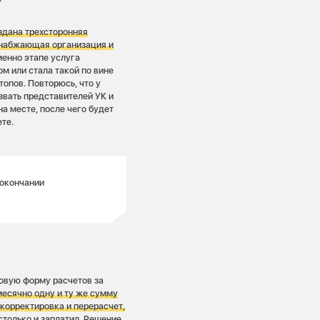
оздана трехсторонняя
оснабжающая организация и
менно этапе услуга
м или стала такой по вине
опов. Повторюсь, что у
звать представителей УК и
 месте, после чего будет
те.
 окончании
новую форму расчетов за
месячно одну и ту же сумму
 корректировка и перерасчет,
столько и заплатил
. Решение