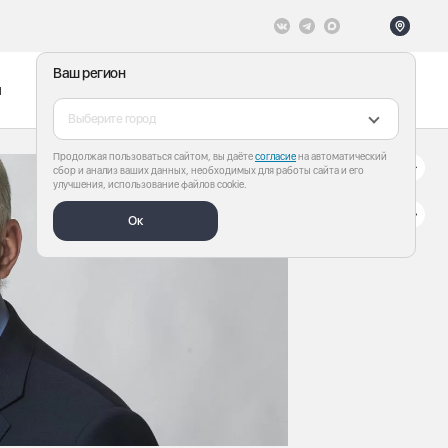
Ваш регион
ы
Меню
Все теги
Выберите город
Продолжая пользоваться сайтом, вы даёте
согласие
на автоматический
сбор и анализ ваших данных, необходимых для работы сайта и его
улучшения, использование файлов cookie.
Ок