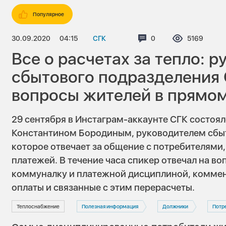
Популярное
30.09.2020
04:15
СГК
Комментариев:
0
Просмотро
5169
Все о расчетах за тепло: 
сбытового подразделения 
вопросы жителей в прямо
29 сентября в Инстаграм-аккаунте СГК состоя
Константином Бородиным, руководителем сбыт
которое отвечает за общение с потребителями,
платежей. В течение часа спикер отвечал на во
коммуналку и платежной дисциплиной, комме
оплаты и связанные с этим перерасчеты.
Теплоснабжение
Полезная информация
Должники
Потр