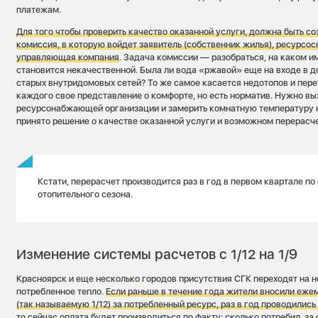
платежам.
Для того чтобы проверить качество оказанной услуги, должна быть с
комиссия, в которую войдет заявитель (собственник жилья), ресурс
управляющая компания
. Задача комиссии — разобраться, на каком и
становится некачественной. Была ли вода «ржавой» еще на входе в до
старых внутридомовых сетей? То же самое касается недотопов и перет
каждого свое представление о комфорте, но есть норматив. Нужно вы
ресурсонабжающей организации и замерить комнатную температуру на
принято решение о качестве оказанной услуги и возможном перерасче
Кстати, перерасчет производится раз в год в первом квартале по
отопительного сезона.
Изменение системы расчетов с 1/12 на 1/9
Красноярск и еще несколько городов присутствия СГК переходят на 
потребленное тепло.
Если раньше в течение года жители вносили еже
(так называемую 1/12) за потребленный ресурс, раз в год проводились
то сейчас оплата будет производиться по факту: сколько потребил, за 