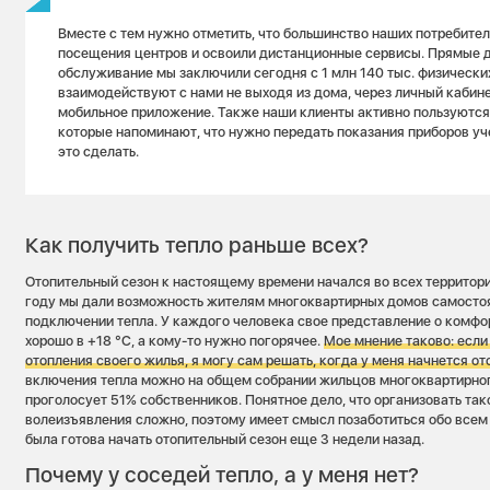
Вместе с тем нужно отметить, что большинство наших потребител
посещения центров и освоили дистанционные сервисы. Прямые 
обслуживание мы заключили сегодня с 1 млн 140 тыс. физических
взаимодействуют с нами не выходя из дома, через личный кабине
мобильное приложение. Также наши клиенты активно пользуются
которые напоминают, что нужно передать показания приборов уч
это сделать.
Как получить тепло раньше всех?
Отопительный сезон к настоящему времени начался во всех территори
году мы дали возможность жителям многоквартирных домов самостоя
подключении тепла. У каждого человека свое представление о комфо
хорошо в +18 °С, а кому-то нужно погорячее.
Мое мнение таково: если
отопления своего жилья, я могу сам решать, когда у меня начнется о
включения тепла можно на общем собрании жильцов многоквартирного
проголосует 51% собственников. Понятное дело, что организовать так
волеизъявления сложно, поэтому имеет смысл позаботиться обо всем
была готова начать отопительный сезон еще 3 недели назад.
Почему у соседей тепло, а у меня нет?