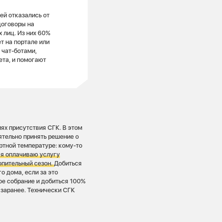
ей отказались от
договоры на
 лиц. Из них 60%
т на портале или
 чат-ботами,
ета, и помогают
ях присутствия СГК. В этом
тельно принять решение о
ртной температуре: кому-то
 я оплачиваю услугу
топительный сезон.
Добиться
 дома, если за это
ое собрание и добиться 100%
 заранее. Технически СГК