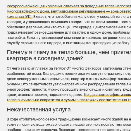
Ресурсоснабжающая компания отвечает за доведение тепла непосре
многоквартирного дома, внутридомовое регулирование — зона отве
компании (УК).
Бывает, что потребители жалуются: у соседей тепло, а
холодно, и управляющая компания говорит, что во всем виноват поста
обеспечил давление или что-то еще. Это ерунда, централизованная с
подразумевает разное давление для квартир в одном доме, проблем
настройке. Если в управляющей компании отказываются решить вопро
службу строительного надзора, в инстанции, контролирующие работу 
Почему я плачу за тепло больше, чем приятел
квартире в соседнем доме?
От чего зависит платеж за тепло? От многих факторов: материала стен
особенностей дома. Два рядом стоящих здания могут по-разному потр
даже невооруженным глазом: часть квартир с открытыми форточками
окнами. Это свидетельствует о неправильном распределении тепла вн
энергоэффективности. Нужно проводить энергоаудит и смотреть, куда
щели, оконные проемы, чердаки и подвалы.
Когда энергоэффективнос
тепла значительно сократится и суммы в платежках соответственно т
Некачественная услуга
В ходе отопительного сезона традиционно возникает много жалоб на
услугу: горячую воду ржавого цвета, недостаточно высокую температ
наоборот, слишком высокую. Возникает недоверие к поставщику рес