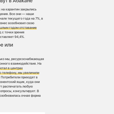
вут в Абакане
 на карантин закрылись
дения. Все они — наши
чале текущего года на 7%, в
изнес возобновил свою
ошлым годом отставание
д с точки зрения
ставляет 94,4%.
е или
олько мы, ресурсоснабжающая
онного взаимодействия. На
отал в центрах
о телефону, мы увеличили
.
Потребители приходят в
бонентский ящик, куда они
гут распечатать любую
опросы, консультирует. В
возобновилась очная форма